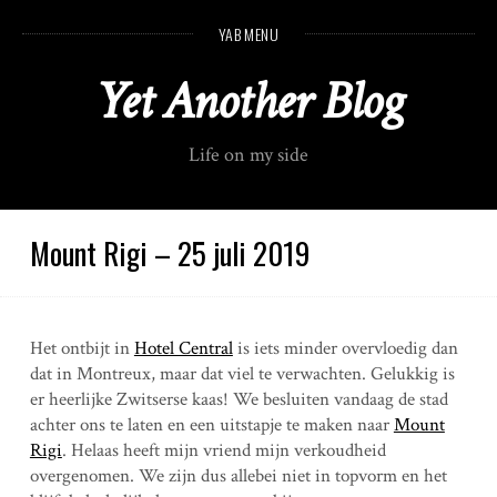
S
YAB MENU
k
i
Yet Another Blog
p
t
o
Life on my side
c
o
n
t
Mount Rigi – 25 juli 2019
e
n
t
Het ontbijt in
Hotel Central
is iets minder overvloedig dan
dat in Montreux, maar dat viel te verwachten. Gelukkig is
er heerlijke Zwitserse kaas! We besluiten vandaag de stad
achter ons te laten en een uitstapje te maken naar
Mount
Rigi
. Helaas heeft mijn vriend mijn verkoudheid
overgenomen. We zijn dus allebei niet in topvorm en het