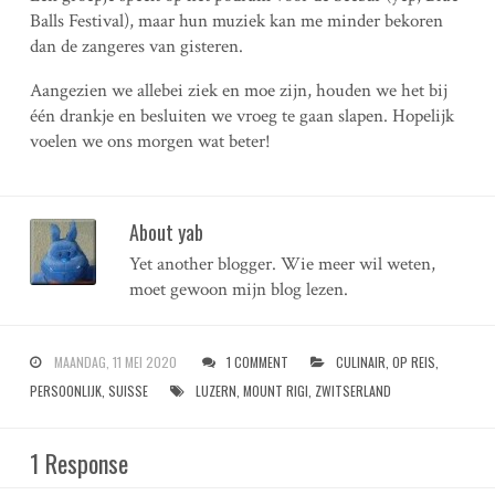
Balls Festival), maar hun muziek kan me minder bekoren
dan de zangeres van gisteren.
Aangezien we allebei ziek en moe zijn, houden we het bij
één drankje en besluiten we vroeg te gaan slapen. Hopelijk
voelen we ons morgen wat beter!
About yab
Yet another blogger. Wie meer wil weten,
moet gewoon mijn blog lezen.
MAANDAG, 11 MEI 2020
1 COMMENT
CULINAIR
,
OP REIS
,
PERSOONLIJK
,
SUISSE
LUZERN
,
MOUNT RIGI
,
ZWITSERLAND
1 Response