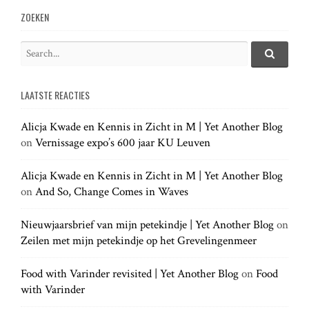
v
ZOEKEN
i
S
e
S
g
e
a
a
LAATSTE REACTIES
r
r
a
c
c
h
Alicja Kwade en Kennis in Zicht in M | Yet Another Blog
h
.
t
on
Vernissage expo’s 600 jaar KU Leuven
f
.
o
.
r
Alicja Kwade en Kennis in Zicht in M | Yet Another Blog
i
:
on
And So, Change Comes in Waves
o
Nieuwjaarsbrief van mijn petekindje | Yet Another Blog
on
Zeilen met mijn petekindje op het Grevelingenmeer
n
Food with Varinder revisited | Yet Another Blog
on
Food
with Varinder