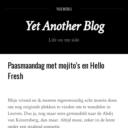
S
YAB MENU
k
i
Yet Another Blog
p
t
o
Life on my side
c
o
n
t
Paasmaandag met mojito’s en Hello
e
Fresh
n
t
Mijn vriend en ik moeten tegenwoordig echt moeite doen
om nog originele plekken te vinden om te wandelen in
Leuven. Dus ja, nog maar eens gewandeld naar de Abdij
van Keizersberg, dan maar. Altijd mooi, zeker in de lente
onder een stralend zonnetje.