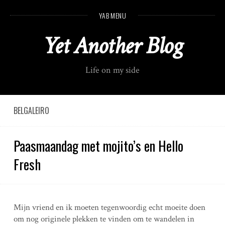
S
YAB MENU
k
i
Yet Another Blog
p
t
o
Life on my side
c
o
n
t
BELGALEIRO
e
n
Paasmaandag met mojito’s en Hello
t
Fresh
Mijn vriend en ik moeten tegenwoordig echt moeite doen
om nog originele plekken te vinden om te wandelen in