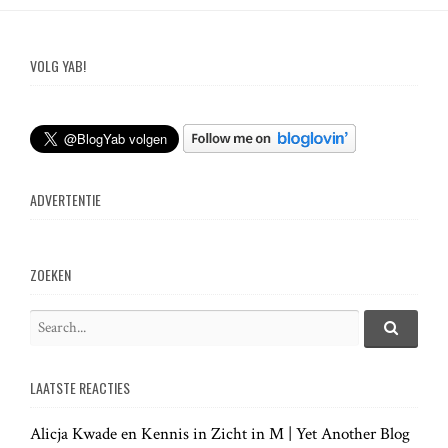
VOLG YAB!
ADVERTENTIE
ZOEKEN
S
e
S
e
a
a
LAATSTE REACTIES
r
r
c
c
h
Alicja Kwade en Kennis in Zicht in M | Yet Another Blog
h
.