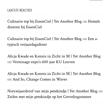
g
e
a
a
LAATSTE REACTIES
r
r
a
c
c
h
Culinaire top bij EssenCiel | Yet Another Blog
on
Hemels
h
.
t
dineren bij EssenCiel
f
.
o
.
r
Culinaire top bij EssenCiel | Yet Another Blog
on
Een a-
i
:
typisch verjaardagsdiner
o
Alicja Kwade en Kennis in Zicht in M | Yet Another Blog
on
Vernissage expo’s 600 jaar KU Leuven
n
Alicja Kwade en Kennis in Zicht in M | Yet Another Blog
on
And So, Change Comes in Waves
Nieuwjaarsbrief van mijn petekindje | Yet Another Blog
on
Zeilen met mijn petekindje op het Grevelingenmeer