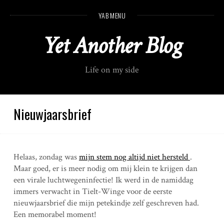
S
YAB MENU
k
i
Yet Another Blog
p
t
o
Life on my side
c
o
n
t
Nieuwjaarsbrief
e
n
t
Helaas, zondag was
mijn stem nog altijd niet hersteld
.
Maar goed, er is meer nodig om mij klein te krijgen dan
een virale luchtwegeninfectie! Ik werd in de namiddag
immers verwacht in Tielt-Winge voor de eerste
nieuwjaarsbrief die mijn petekindje zelf geschreven had.
Een memorabel moment!