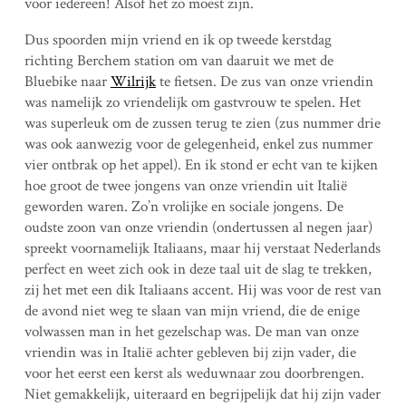
voor iedereen! Alsof het zo moest zijn.
Dus spoorden mijn vriend en ik op tweede kerstdag
richting Berchem station om van daaruit we met de
Bluebike naar
Wilrijk
te fietsen. De zus van onze vriendin
was namelijk zo vriendelijk om gastvrouw te spelen. Het
was superleuk om de zussen terug te zien (zus nummer drie
was ook aanwezig voor de gelegenheid, enkel zus nummer
vier ontbrak op het appel). En ik stond er echt van te kijken
hoe groot de twee jongens van onze vriendin uit Italië
geworden waren. Zo’n vrolijke en sociale jongens. De
oudste zoon van onze vriendin (ondertussen al negen jaar)
spreekt voornamelijk Italiaans, maar hij verstaat Nederlands
perfect en weet zich ook in deze taal uit de slag te trekken,
zij het met een dik Italiaans accent. Hij was voor de rest van
de avond niet weg te slaan van mijn vriend, die de enige
volwassen man in het gezelschap was. De man van onze
vriendin was in Italië achter gebleven bij zijn vader, die
voor het eerst een kerst als weduwnaar zou doorbrengen.
Niet gemakkelijk, uiteraard en begrijpelijk dat hij zijn vader