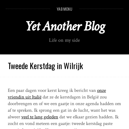
S
YAB MENU
k
i
Yet Another Blog
p
t
o
Life on my side
c
o
n
t
Tweede Kerstdag in Wilrijk
e
n
t
Een paar dagen voor kerst kreeg ik bericht van
onze
vriendin uit Italië
dat ze de kerstdagen in België zou
doorbrengen en of we een gaatje in onze agenda hadden om
af te spreken. Ik sprong een gat in de lucht, want het was
alweer
veel te lang geleden
dat we elkaar gezien hadden. Ik
zocht en vond meteen een gaatje: tweede kerstdag paste