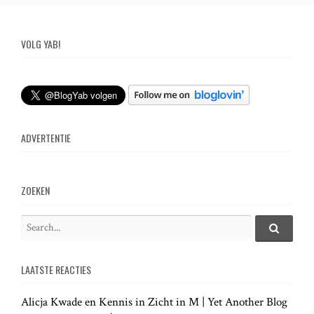
o
s
VOLG YAB!
t
n
ADVERTENTIE
a
v
ZOEKEN
i
S
e
S
g
e
a
a
LAATSTE REACTIES
r
r
a
c
c
h
Alicja Kwade en Kennis in Zicht in M | Yet Another Blog
h
.