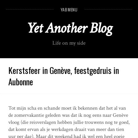
S
YAB MENU
k
i
Yet Another Blog
p
t
o
Life on my side
c
o
n
t
Kerstsfeer in Genève, feestgedruis in
e
Aubonne
n
t
Tot mijn scha en schande moet ik bekennen dat het al van
de zomervakantie geleden was dat ik nog eens naar Genève
vloog (die reisverslagen hebben jullie trouwens nog te goed,
dat komt ervan als je werkdagen draait van meer dan tien
uur per dag). Maar dit weekend had ik wel een heel goeie