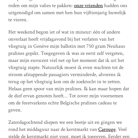
reden om mijn valies te pakken:
onze vrienden
hadden ons
uitgenodigd om samen met hen hun vijftienjarig huwelijk
te vieren.
Het weekend begon iet of wat in mineur: één of andere
onverlaat heeft vrijdagavond bij het verlaten van het
vliegtuig in Genève mijn ballotin met 750 gram Neuhaus
pralines gepikt. Toegegeven ik was ze eerst zelf vergeten,
maar mijn eurocent viel net op het moment dat ik uit het
vliegtuig stapte. Natuurlijk moest ik even wachten tot de
stroom afstappende passagiers verminderde, alvorens ik
terug op het vliegtuig kon om de zoektocht in te zetten.
Helaas geen spoor van mijn pralines. Ik kan maar hopen dat
de dief ervan genoten heeft… Tot zover mijn voornemen
om de feestvarkens echte Belgische pralines cadeau te
geven.
Zaterdagochtend sliepen we een beetje uit en gingen we
rond het middaguur naar de kerstmarkt van
Carouge
. Veel
stelde de kerstmarkt niet voor, moet ik toegeven. Eerder een