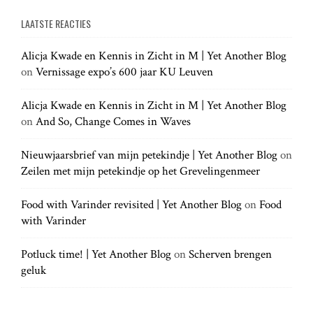
g
e
a
a
LAATSTE REACTIES
r
r
a
c
c
h
Alicja Kwade en Kennis in Zicht in M | Yet Another Blog
h
.
t
on
Vernissage expo’s 600 jaar KU Leuven
f
.
o
.
r
Alicja Kwade en Kennis in Zicht in M | Yet Another Blog
i
:
on
And So, Change Comes in Waves
o
Nieuwjaarsbrief van mijn petekindje | Yet Another Blog
on
Zeilen met mijn petekindje op het Grevelingenmeer
n
Food with Varinder revisited | Yet Another Blog
on
Food
with Varinder
Potluck time! | Yet Another Blog
on
Scherven brengen
geluk