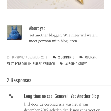
About yab
Yet another blogger. Wie meer wil weten,
moet gewoon mijn blog lezen.
DINSDAG, 17 DECEMBER 2019
2 COMMENTS
CULINAIR
,
FEEST
,
PERSOONLIJK
,
SUISSE
,
VRIENDEN
AUBONNE
,
GENÈVE
2 Responses
Long time no see, Geneva! | Yet Another Blog
[…] door de coronacrisis was het al van
december 2019 geleden dat ik nog eens voet op