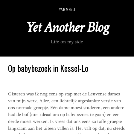
S
YAB MENU
k
i
Yet Another Blog
p
t
o
Life on my side
c
o
n
t
Op babybezoek in Kessel-Lo
e
n
t
Gisteren was ik nog eens op stap met de Leuvense dames
van mijn werk. Allez, een lichtelijk afgeslankte versie van
ons normale groepje. Eén dame moest studeren, een andere
had de bof (niet ideaal om op babybezoek te gaan) en een
derde moest werken. Ik vrees dat ons eens zo toffe groepje
langzaam aan het uiteen vallen is. Het valt op dat, nu steeds