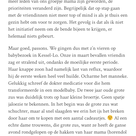
meer leden van ons groepje mama zijn geworden, de
prioriteiten veranderd zijn. Begrijpelijk dat op stap gaan
met de vriendinnen niet meer top of mind is als je thuis een
gezin hebt om voor te zorgen. Het gevolg is dat als ik niet
het initiatief neem om de bende bijeen te krijgen, er
helemaal niets gebeurt.
Maar goed, passons. We gingen dus met z’n vieren op
babybezoek in Kessel-Lo. Onze in maart bevallen vriendin
zag er stralend uit, ondanks de moeilijke eerste periode.
Haar knappe zoon had namelijk last van reflux, waardoor
hij de eerste weken heel veel huilde. Ocharme het manneke.
Gelukkig schreef de dokter medicatie voor die hem
transformeerde in een modelbaby. De twee jaar oude grote
zus was duidelijk trots op haar kleine broertje. Geen spatje
jaloezie te bekennen. In het begin was de grote zus wat
schuchter, maar al snel slaagden we erin het ijs het breken
door haar om te kopen met een aantal cadeautjes.
Al een
echte dame trouwens, die grote zus, want ze heeft de ganse
avond rondgelopen op de hakken van haar mama (horendol