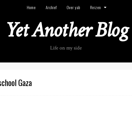
Home
Archief
Over yab
Reizen
Yet Another Blog
Life on my side
school Gaza