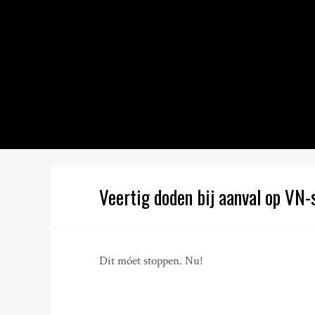
S
k
i
p
t
o
c
o
n
t
e
n
Veertig doden bij aanval op VN-
t
Dit móet stoppen. Nu!