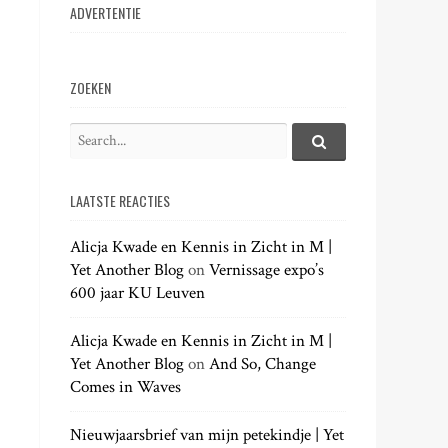
ADVERTENTIE
ZOEKEN
S
e
S
e
a
a
LAATSTE REACTIES
r
r
c
c
h
Alicja Kwade en Kennis in Zicht in M |
h
.
Yet Another Blog
on
Vernissage expo’s
f
.
600 jaar KU Leuven
o
.
r
:
Alicja Kwade en Kennis in Zicht in M |
Yet Another Blog
on
And So, Change
Comes in Waves
Nieuwjaarsbrief van mijn petekindje | Yet