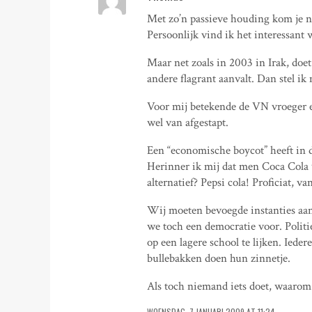
Met zo’n passieve houding kom je n
Persoonlijk vind ik het interessant 
Maar net zoals in 2003 in Irak, doe
andere flagrant aanvalt. Dan stel i
Voor mij betekende de VN vroeger e
wel van afgestapt.
Een “economische boycot” heeft in di
Herinner ik mij dat men Coca Cola 
alternatief? Pepsi cola! Proficiat, 
Wij moeten bevoegde instanties aan
we toch een democratie voor. Polit
op een lagere school te lijken. Iede
bullebakken doen hun zinnetje.
Als toch niemand iets doet, waarom
WOENSDAG, 7 JANUARI 2009 AT 11:24