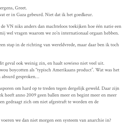
ergens, Greet.
wat er in Gaza gebeurd. Niet dat ik het goedkeur.
t de VN niks anders dan machteloos toekijken hoe één natie een
k mij wel vragen waarom we zo’n internationaal orgaan hebben.
en stap in de richting van wereldvrede, maar daar ben ik toch
t geval ook weinig zin, en haalt sowieso niet veel uit.
wou boycotten als “typisch Amerikaans product”. Wat was het
van absurd gesproken…
sporen om hard op te treden tegen dergelijk geweld. Daar zijn
iek heeft anno 2009 geen ballen meer en begint meer en meer
reen gedraagt zich om niet afgestraft te worden en de
 voeren we dan niet morgen een systeem van anarchie in?