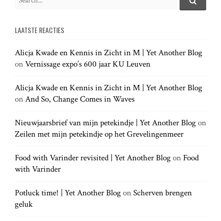
e
S
e
a
a
LAATSTE REACTIES
r
r
c
c
h
Alicja Kwade en Kennis in Zicht in M | Yet Another Blog
h
.
on
Vernissage expo’s 600 jaar KU Leuven
f
.
o
.
r
Alicja Kwade en Kennis in Zicht in M | Yet Another Blog
:
on
And So, Change Comes in Waves
Nieuwjaarsbrief van mijn petekindje | Yet Another Blog
on
Zeilen met mijn petekindje op het Grevelingenmeer
Food with Varinder revisited | Yet Another Blog
on
Food
with Varinder
Potluck time! | Yet Another Blog
on
Scherven brengen
geluk