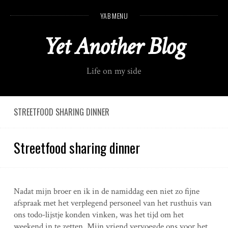
S
YAB MENU
k
i
Yet Another Blog
p
t
o
Life on my side
c
o
n
t
STREETFOOD SHARING DINNER
e
n
Streetfood sharing dinner
t
Nadat mijn broer en ik in de namiddag een niet zo fijne
afspraak met het verplegend personeel van het rusthuis van
ons todo-lijstje konden vinken, was het tijd om het
weekend in te zetten. Mijn vriend vervoegde ons voor het