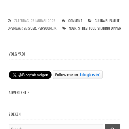
ZATERDAG, 25 JANUARI 2025
COMMENT
CULINAIR
,
FAMILIE
,
OPENBAAR VERVOER
,
PERSOONLIJK
NOEN
,
STREETFOOD SHARING DINNER
VOLG YAB!
ADVERTENTIE
ZOEKEN
S