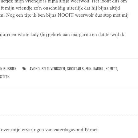
letjes: mijn vriendje is bijna altijd weerwolf. Het loont dus om
 mijn vriendje zo’n onschuldig uiterlijk dat hij bijna altijd
em! Nog een tip: ik ben bijna NOOIT weerwolf dus stop met mij
uiri en white lady (bij gebrek aan margarita en dat terwijl ik
EN RUBRIEK
AVOND
,
BELEUVENISSEN
,
COCKTAILS
,
FUN
,
KADRIL
,
KOMEET
,
STEEN
n over mijn ervaringen van zaterdagavond 19 mei.