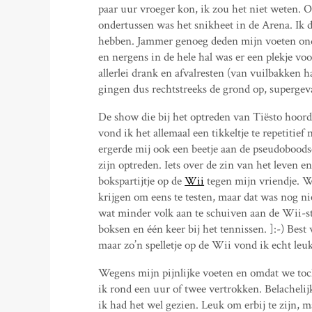
paar uur vroeger kon, ik zou het niet weten.
ondertussen was het snikheet in de Arena. Ik
hebben. Jammer genoeg deden mijn voeten onde
en nergens in de hele hal was er een plekje voo
allerlei drank en afvalresten (van vuilbakken h
gingen dus rechtstreeks de grond op, supergeva
De show die bij het optreden van Tiësto hoorde,
vond ik het allemaal een tikkeltje te repetitief
ergerde mij ook een beetje aan de pseudobood
zijn optreden. Iets over de zin van het leven 
bokspartijtje op de
Wii
tegen mijn vriendje. W
krijgen om eens te testen, maar dat was nog nie
wat minder volk aan te schuiven aan de Wii-sta
boksen en één keer bij het tennissen. ]:-) Bes
maar zo’n spelletje op de Wii vond ik echt leuk
Wegens mijn pijnlijke voeten en omdat we toch
ik rond een uur of twee vertrokken. Belachel
ik had het wel gezien. Leuk om erbij te zijn, m