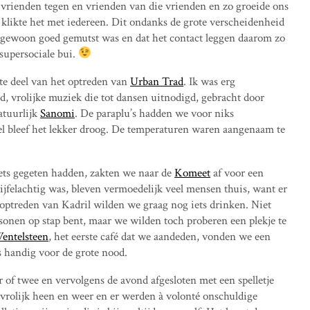
rienden tegen en vrienden van die vrienden en zo groeide ons
klikte het met iedereen. Dit ondanks de grote verscheidenheid
en gewoon goed gemutst was en dat het contact leggen daarom zo
supersociale bui.
te deel van het optreden van
Urban Trad
. Ik was erg
, vrolijke muziek die tot dansen uitnodigd, gebracht door
atuurlijk
Sanomi
. De paraplu’s hadden we voor niks
l bleef het lekker droog. De temperaturen waren aangenaam te
ets gegeten hadden, zakten we naar de
Komeet
af voor een
ijfelachtig was, bleven vermoedelijk veel mensen thuis, want er
 optreden van Kadril wilden we graag nog iets drinken. Niet
rsonen op stap bent, maar we wilden toch proberen een plekje te
entelsteen
, het eerste café dat we aandeden, vonden we een
a’s handig voor de grote nood.
of twee en vervolgens de avond afgesloten met een spelletje
vrolijk heen en weer en er werden à volonté onschuldige