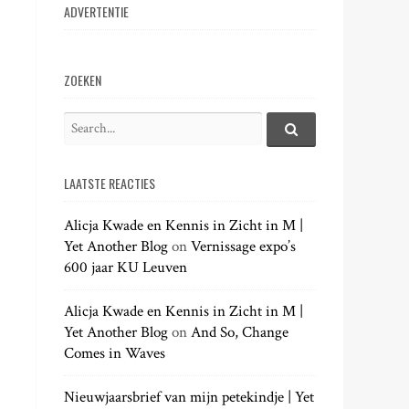
ADVERTENTIE
ZOEKEN
S
e
S
e
a
a
LAATSTE REACTIES
r
r
c
c
h
Alicja Kwade en Kennis in Zicht in M |
h
.
Yet Another Blog
on
Vernissage expo’s
f
.
600 jaar KU Leuven
o
.
r
:
Alicja Kwade en Kennis in Zicht in M |
Yet Another Blog
on
And So, Change
Comes in Waves
Nieuwjaarsbrief van mijn petekindje | Yet