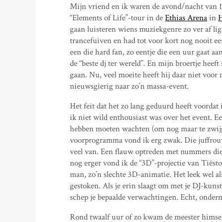
Mijn vriend en ik waren de avond/nacht van 
“Elements of Life”-tour in de
Ethias Arena
in
H
gaan luisteren wiens muziekgenre zo ver af ligt
trancefuiven en had tot voor kort nog nooit
een die hard fan, zo eentje die een uur gaat a
de “beste dj ter wereld”. En mijn broertje hee
gaan. Nu, veel moeite heeft hij daar niet voo
nieuwsgierig naar zo’n massa-event.
Het feit dat het zo lang geduurd heeft voordat 
ik niet wild enthousiast was over het event. Ee
hebben moeten wachten (om nog maar te zwijg
voorprogramma vond ik erg zwak. Die juffro
veel van. Een flauw optreden met nummers die 
nog erger vond ik de “3D”-projectie van Tiëst
man, zo’n slechte 3D-animatie. Het leek wel al
gestoken. Als je erin slaagt om met je DJ-kunst
schep je bepaalde verwachtingen. Echt, onder
Rond twaalf uur of zo kwam de meester himse