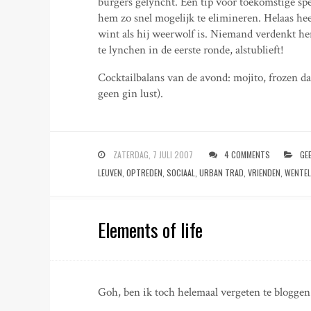
burgers gelyncht. Een tip voor toekomstige spel
hem zo snel mogelijk te elimineren. Helaas heeft
wint als hij weerwolf is. Niemand verdenkt h
te lynchen in de eerste ronde, alstublieft!
Cocktailbalans van de avond: mojito, frozen daq
geen gin lust).
ZATERDAG, 7 JULI 2007
4 COMMENTS
GE
LEUVEN
,
OPTREDEN
,
SOCIAAL
,
URBAN TRAD
,
VRIENDEN
,
WENTEL
Elements of life
Goh, ben ik toch helemaal vergeten te blogge