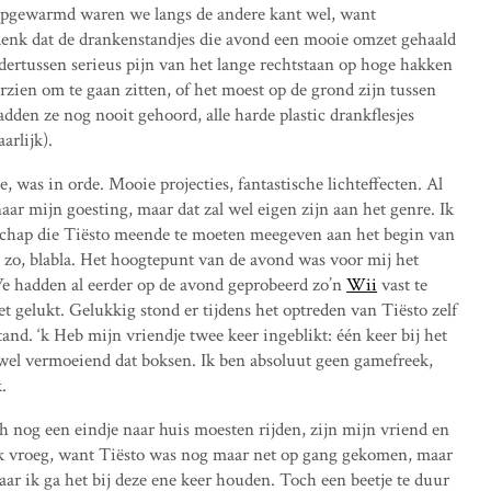
 Opgewarmd waren we langs de andere kant wel, want
 denk dat de drankenstandjes die avond een mooie omzet gehaald
rtussen serieus pijn van het lange rechtstaan op hoge hakken
rzien om te gaan zitten, of het moest op de grond zijn tussen
adden ze nog nooit gehoord, alle harde plastic drankflesjes
arlijk).
 was in orde. Mooie projecties, fantastische lichteffecten. Al
 naar mijn goesting, maar dat zal wel eigen zijn aan het genre. Ik
schap die Tiësto meende te moeten meegeven aan het begin van
en zo, blabla. Het hoogtepunt van de avond was voor mij het
e hadden al eerder op de avond geprobeerd zo’n
Wii
vast te
t gelukt. Gelukkig stond er tijdens het optreden van Tiësto zelf
nd. ‘k Heb mijn vriendje twee keer ingeblikt: één keer bij het
t wel vermoeiend dat boksen. Ik ben absoluut geen gamefreek,
.
 nog een eindje naar huis moesten rijden, zijn mijn vriend en
ijk vroeg, want Tiësto was nog maar net op gang gekomen, maar
aar ik ga het bij deze ene keer houden. Toch een beetje te duur