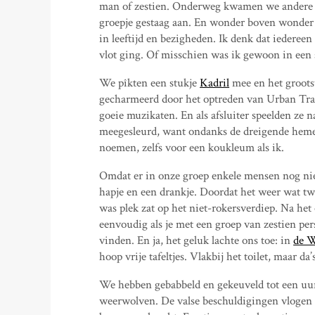
man of zestien. Onderweg kwamen we andere v
groepje gestaag aan. En wonder boven wonder 
in leeftijd en bezigheden. Ik denk dat iedere
vlot ging. Of misschien was ik gewoon in een 
We pîkten een stukje
Kadril
mee en het groots
gecharmeerd door het optreden van Urban Trad
goeie muzikaten. En als afsluiter speelden ze n
meegesleurd, want ondanks de dreigende heme
noemen, zelfs voor een koukleum als ik.
Omdat er in onze groep enkele mensen nog ni
hapje en een drankje. Doordat het weer wat tw
was plek zat op het niet-rokersverdiep. Na het
eenvoudig als je met een groep van zestien pe
vinden. En ja, het geluk lachte ons toe: in
de W
hoop vrije tafeltjes. Vlakbij het toilet, maar d
We hebben gebabbeld en gekeuveld tot een uur 
weerwolven. De valse beschuldigingen vlogen 