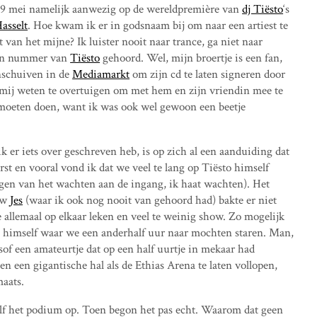
19 mei namelijk aanwezig op de wereldpremière van
dj Tiësto
‘s
asselt
. Hoe kwam ik er in godsnaam bij om naar een artiest te
 van het mijne? Ik luister nooit naar trance, ga niet naar
 een nummer van
Tiësto
gehoord. Wel, mijn broertje is een fan,
anschuiven in de
Mediamarkt
om zijn cd te laten signeren door
ft mij weten te overtuigen om met hem en zijn vriendin mee te
r moeten doen, want ik was ook wel gewoon een beetje
ik er iets over geschreven heb, is op zich al een aanduiding dat
rst en vooral vond ik dat we veel te lang op Tiësto himself
en van het wachten aan de ingang, ik haat wachten). Het
uw
Jes
(waar ik ook nog nooit van gehoord had) bakte er niet
allemaal op elkaar leken en veel te weinig show. Zo mogelijk
o himself waar we een anderhalf uur naar mochten staren. Man,
sof een amateurtje dat op een half uurtje in mekaar had
en een gigantische hal als de Ethias Arena te laten vollopen,
maats.
lf het podium op. Toen begon het pas echt. Waarom dat geen