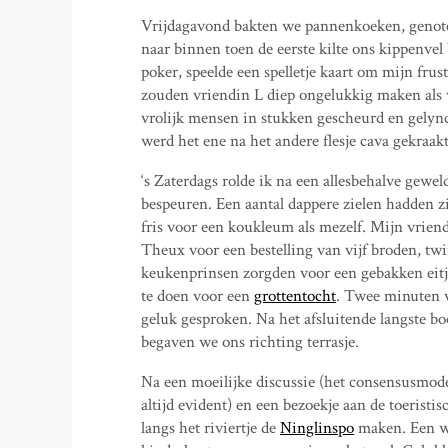
Vrijdagavond bakten we pannenkoeken, genote
naar binnen toen de eerste kilte ons kippenvel 
poker, speelde een spelletje kaart om mijn fru
zouden vriendin L diep ongelukkig maken als w
vrolijk mensen in stukken gescheurd en gelync
werd het ene na het andere flesje cava gekraak
‘s Zaterdags rolde ik na een allesbehalve geweld
bespeuren. Een aantal dappere zielen hadden zi
fris voor een koukleum als mezelf. Mijn vrie
Theux voor een bestelling van vijf broden, twi
keukenprinsen zorgden voor een gebakken eitj
te doen voor een
grottentocht
. Twee minuten v
geluk gesproken. Na het afsluitende langste bo
begaven we ons richting terrasje.
Na een moeilijke discussie (het consensusmode
altijd evident) en een bezoekje aan de toeris
langs het riviertje de
Ninglinspo
maken. Een wa