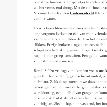
omdat we binnen zaten spelletjes te spelen o
we het verrassend droog. Met de voorhoede va
Vlaamse Feestdag) een
Fonteinentocht
(klinkt
van het water.
Daarna bezochten we de ruïnes van het
châte
lang vergeten kerkers en één van mijn vriende
van vriend F om te melden dat F in het ziekenh
slikken. Er zijn leukere dingen dan een nacht i
schijnt een heel akelig gevoel te zijn. Gelukki
nog bij onze groep aansluiten. Een geluk, want 
zijn dat hij moest missen.
Rond 18.00u vrijdagavond konden we in
ons k
grandeur behouden (gigantische inkomhal, pr
zichtbaar. Zelfs de splinternieuwe douche (he
bevestigen) kon dit niet verbergen. Gevlekt va
wereldoorlog, een doolhof van gangen en kamers
charmes. Al had ik de beker van het charmant
voorbijgaan. Slecht slapen op weekend, het hoo