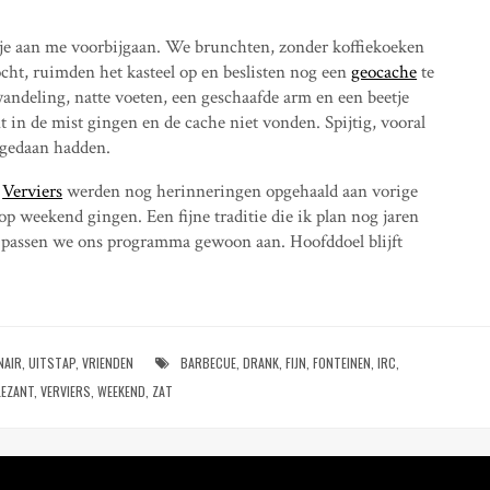
tje aan me voorbijgaan. We brunchten, zonder koffiekoeken
cht, ruimden het kasteel op en beslisten nog een
geocache
te
ndeling, natte voeten, een geschaafde arm en een beetje
 in de mist gingen en de cache niet vonden. Spijtig, vooral
 gedaan hadden.
n
Verviers
werden nog herinneringen opgehaald aan vorige
op weekend gingen. Een fijne traditie die ik plan nog jaren
an passen we ons programma gewoon aan. Hoofddoel blijft
NAIR
,
UITSTAP
,
VRIENDEN
BARBECUE
,
DRANK
,
FIJN
,
FONTEINEN
,
IRC
,
LEZANT
,
VERVIERS
,
WEEKEND
,
ZAT