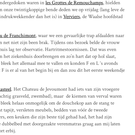
f ondergedoken waren in
les Grottes de Remouchamps
, hielden
n onze twintigkoppige bende deden we op vrijdag (lang leve de
 indrukwekkender dan het is) in
Verviers
, de Waalse hoofdstad
au de Franchimont
, waar we een gevaarlijke trap afdaalden naar
n net niet zijn been brak. Tijdens ons bezoek belde de vrouw
uis lag ter observatie. Hartritmestoornissen. Dat was even
n het ziekenhuis doorbrengen en zo’n hart dat op hol slaat,
g bleek het allemaal mee te vallen en konden F en L ‘s avonds
F is er al van het begin bij en dan zou dit het eerste weekendje
asteel
. Het Chateau de Jevoumont had iets van zijn vroegere
achtig grasveld, zwembad), maar de kiemen van verval waren
t bleek helaas onmogelijk om de douchekop aan de stang te
st tapijt, versleten meubels, bedden van vóór de tweede
, een keuken die zijn beste tijd gehad had, het had zijn
e dubbelbed met doorgezakte verenmatras graag aan mij laten
rt erbij.