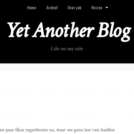
Home
Archief
Over yab
Reizen
Yet Another Blog
Life on my side
n paar fikse regenbuien na, waar we geen last van hadden