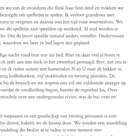
n we van de avondzon die flink haar best deed en trokken we
bezorgde om spelletjes te spelen. Ik verloor grandioos met
stratie te vergeten en daarna was het tijd voor weerwolven. We
e dit spelletje niet speelden op weekend. Al snel werden er
ht. Om de beurt speelde iemand anders verteller. Ondertussen
t, waardoor we later in bed lagen dan gepland.
ige nacht rond tien uur uit bed. Hier en daar viel al leven te
ch zelfs aan een duik in het zwembad gewaagd. Brrr, net iets te
nd en ik reden samen met kameraden N en U naar de bakker in
ntig koffiekoeken, vijf stokbroden en twintig pistolets. De
e bij de brunch en we stopten ons vol om voldoende energie op
oordat de rondleiding begon, barstte de regenbui los. Over
ottochtje over een ondergrondse rivier, was de bui over en
l toepassen in een gezelschap van twintig personen is niet
tische dienst, hakten we de knoop door. We zouden een wandeling
ndeling die beslist af te raden is voor mensen met