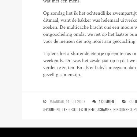
wat met een mens.
Op zondag liet ik het ochtendlijke zwempartij
ditmaal, want de bakker was helemaal uitverko
zoeken. De multicache bracht ons een mooie wa
ontgoocheling omdat we net op het laatste punt
voor de mensen die nog nooit aan geocaching
Tijdens het afsluitende etentje op een terras i
weekends. Dit was het zesde jaar op rij dat we 
verder te zetten. En als er baby’s meegaan, d
gezellig samenzijn.
MAANDAG, 14 JULI 2008
1 COMMENT
CULI
JEVOUMONT
,
LES GROTTES DE REMOUCHAMPS
,
NINGLINSPO
,
P