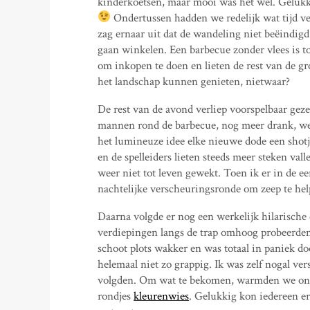
kinderkoetsen, maar mooi was het wel. Gelukk
Ondertussen hadden we redelijk wat tijd ver
zag ernaar uit dat de wandeling niet beëindigd
gaan winkelen. Een barbecue zonder vlees is t
om inkopen te doen en lieten de rest van de g
het landschap kunnen genieten, nietwaar?
De rest van de avond verliep voorspelbaar geze
mannen rond de barbecue, nog meer drank, wee
het lumineuze idee elke nieuwe dode een shotje
en de spelleiders lieten steeds meer steken v
weer niet tot leven gewekt. Toen ik er in de e
nachtelijke verscheuringsronde om zeep te hel
Daarna volgde er nog een werkelijk hilarische
verdiepingen langs de trap omhoog probeerden t
schoot plots wakker en was totaal in paniek do
helemaal niet zo grappig. Ik was zelf nogal ver
volgden. Om wat te bekomen, warmden we ons
rondjes
kleurenwies
. Gelukkig kon iedereen e