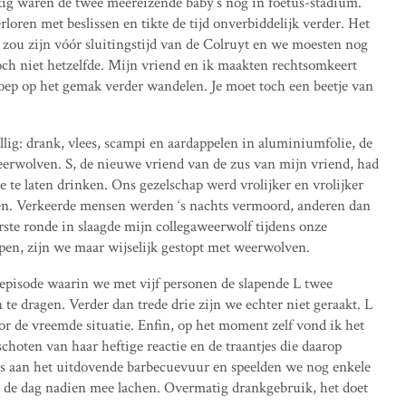
ig waren de twee meereizende baby’s nog in foetus-stadium.
loren met beslissen en tikte de tijd onverbiddelijk verder. Het
 zou zijn vóór sluitingstijd van de Colruyt en we moesten nog
och niet hetzelfde. Mijn vriend en ik maakten rechtsomkeert
roep op het gemak verder wandelen. Je moet toch een beetje van
llig: drank, vlees, scampi en aardappelen in aluminiumfolie, de
rwolven. S, de nieuwe vriend van de zus van mijn vriend, had
 te laten drinken. Ons gezelschap werd vrolijker en vrolijker
allen. Verkeerde mensen werden ‘s nachts vermoord, anderen dan
erste ronde in slaagde mijn collegaweerwolf tijdens onze
pen, zijn we maar wijselijk gestopt met weerwolven.
 episode waarin we met vijf personen de slapende L twee
e dragen. Verder dan trede drie zijn we echter niet geraakt. L
or de vreemde situatie. Enfin, op het moment zelf vond ik het
schoten van haar heftige reactie en de traantjes die daarop
 aan het uitdovende barbecuevuur en speelden we nog enkele
r de dag nadien mee lachen. Overmatig drankgebruik, het doet