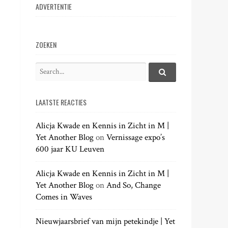
ADVERTENTIE
ZOEKEN
S
e
S
e
a
a
LAATSTE REACTIES
r
r
c
c
h
Alicja Kwade en Kennis in Zicht in M |
h
.
Yet Another Blog
on
Vernissage expo’s
f
.
600 jaar KU Leuven
o
.
r
:
Alicja Kwade en Kennis in Zicht in M |
Yet Another Blog
on
And So, Change
Comes in Waves
Nieuwjaarsbrief van mijn petekindje | Yet