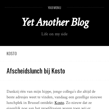
S
YAB MENU
k
i
Yet Another Blog
p
t
o
Life on my side
c
o
n
t
KOSTO
e
n
Afscheidslunch bij Kosto
t
Dankzij één van mijn hippe, jonge collega’s die altijd de
beste adresjes weet te vinden, vandaag een gezellige nieuwe
lunchplek in Brussel ontdekt:
Kosto
. Zo nieuw dat ze
eigenlijk nog aan het proefdraaien waren toen wij er