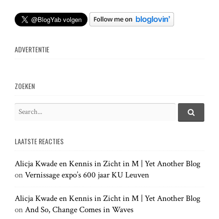
ADVERTENTIE
ZOEKEN
S
e
S
e
a
a
LAATSTE REACTIES
r
r
c
c
h
Alicja Kwade en Kennis in Zicht in M | Yet Another Blog
h
.
on
Vernissage expo’s 600 jaar KU Leuven
f
.
o
.
r
Alicja Kwade en Kennis in Zicht in M | Yet Another Blog
:
on
And So, Change Comes in Waves