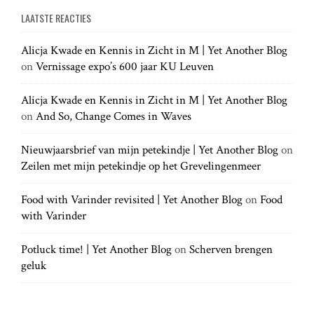
a
a
LAATSTE REACTIES
r
r
c
c
h
Alicja Kwade en Kennis in Zicht in M | Yet Another Blog
h
.
on
Vernissage expo’s 600 jaar KU Leuven
f
.
o
.
r
Alicja Kwade en Kennis in Zicht in M | Yet Another Blog
:
on
And So, Change Comes in Waves
Nieuwjaarsbrief van mijn petekindje | Yet Another Blog
on
Zeilen met mijn petekindje op het Grevelingenmeer
Food with Varinder revisited | Yet Another Blog
on
Food
with Varinder
Potluck time! | Yet Another Blog
on
Scherven brengen
geluk