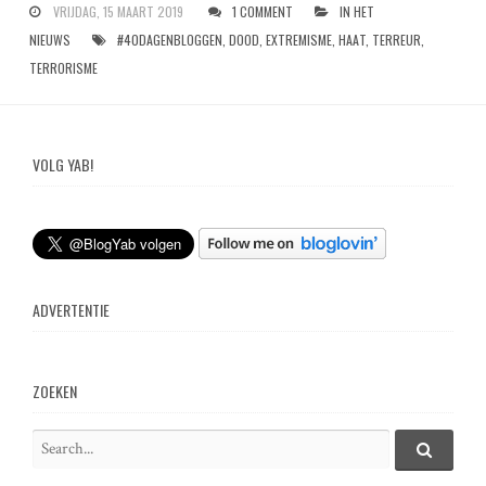
VRIJDAG, 15 MAART 2019
1 COMMENT
IN HET
NIEUWS
#40DAGENBLOGGEN
,
DOOD
,
EXTREMISME
,
HAAT
,
TERREUR
,
TERRORISME
VOLG YAB!
ADVERTENTIE
ZOEKEN
S
e
S
e