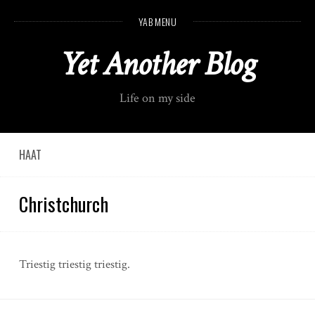
S
YAB MENU
k
i
Yet Another Blog
p
t
o
Life on my side
c
o
n
t
HAAT
e
n
Christchurch
t
Triestig triestig triestig.