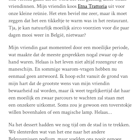
vriendinnen. Mijn vriendin koos
Etna Trattoria
uit voor
onze kleine reünie. Het eten beviel me zeer, maar ik moet
zeggen dat het een tikkeltje te warm was in het restaurant.
Tja, je kan natuurlijk moeilijk airco voorzien voor die paar
dagen mooi weer in België, nietwaar?
Mijn vriendin gaat momenteel door een moeilijke periode,
wat maakte dat de meeste gesprekken nogal zwaar op de
hand waren. Helaas is het leven niet altijd rozengeur en
maneschijn. En sommige waarom-vragen hebben nu
eenmaal geen antwoord. Ik hoop echt vanuit de grond van
mijn hart dat de grootste wens van mijn vriendin
bewaarheid zal worden, maar ik weet tegelijkertijd dat haar
een moeilijk en zwaar parcours te wachten zal staan met
een onzekere uitkomst. Soms zou je gewoon een toverstokje
willen bovenhalen of een magische lamp. Helaas…
Na het dessert hadden we nog tijd om de stad in te trekken.
We slenterden wat van het ene naar het andere
Beleuvenissen podium, maar voelden ons nooit genoeg