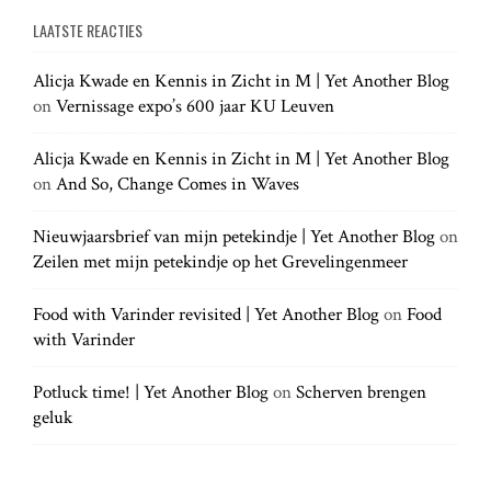
e
a
a
LAATSTE REACTIES
r
r
c
c
h
Alicja Kwade en Kennis in Zicht in M | Yet Another Blog
h
.
on
Vernissage expo’s 600 jaar KU Leuven
f
.
o
.
r
Alicja Kwade en Kennis in Zicht in M | Yet Another Blog
:
on
And So, Change Comes in Waves
Nieuwjaarsbrief van mijn petekindje | Yet Another Blog
on
Zeilen met mijn petekindje op het Grevelingenmeer
Food with Varinder revisited | Yet Another Blog
on
Food
with Varinder
Potluck time! | Yet Another Blog
on
Scherven brengen
geluk