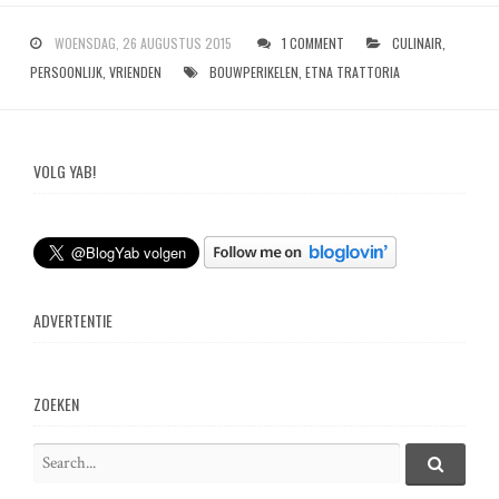
WOENSDAG, 26 AUGUSTUS 2015
1 COMMENT
CULINAIR
,
PERSOONLIJK
,
VRIENDEN
BOUWPERIKELEN
,
ETNA TRATTORIA
VOLG YAB!
ADVERTENTIE
ZOEKEN
S
e
S