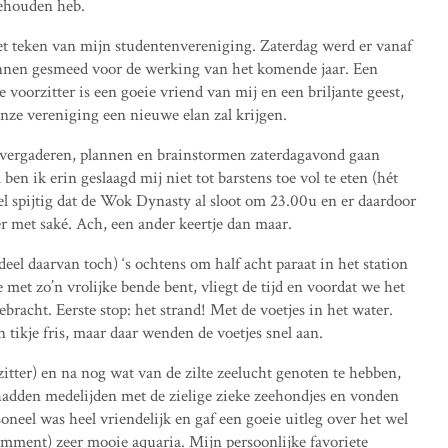
gehouden heb.
et teken van mijn studentenvereniging. Zaterdag werd er vanaf
nnen gesmeed voor de werking van het komende jaar. Een
oorzitter is een goeie vriend van mij en een briljante geest,
onze vereniging een nieuwe elan zal krijgen.
at vergaderen, plannen en brainstormen zaterdagavond gaan
 ben ik erin geslaagd mij niet tot barstens toe vol te eten (hét
el spijtig dat de Wok Dynasty al sloot om 23.00u en er daardoor
er met saké. Ach, een ander keertje dan maar.
el daarvan toch) ‘s ochtens om half acht paraat in het station
je met zo’n vrolijke bende bent, vliegt de tijd en voordat we het
racht. Eerste stop: het strand! Met de voetjes in het water.
tikje fris, maar daar wenden de voetjes snel aan.
zitter) en na nog wat van de zilte zeelucht genoten te hebben,
adden medelijden met de zielige zieke zeehondjes en vonden
oneel was heel vriendelijk en gaf een goeie uitleg over het wel
demment) zeer mooie aquaria. Mijn persoonlijke favoriete