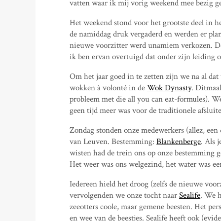
vatten waar ik mij vorig weekend mee bezig 
Het weekend stond voor het grootste deel in h
de namiddag druk vergaderd en werden er pla
nieuwe voorzitter werd unamiem verkozen. De v
ik ben ervan overtuigd dat onder zijn leiding 
Om het jaar goed in te zetten zijn we na al d
wokken à volonté in de
Wok Dynasty
. Ditmaal
probleem met die all you can eat-formules). W
geen tijd meer was voor de traditionele afsluit
Zondag stonden onze medewerkers (allez, een de
van Leuven. Bestemming:
Blankenberge
. Als 
wisten had de trein ons op onze bestemming geb
Het weer was ons welgezind, het water was een 
Iedereen hield het droog (zelfs de nieuwe voor
vervolgenden we onze tocht naar
Sealife
. We h
zeeotters coole, maar gemene beesten. Het pers
en wee van de beestjes. Sealife heeft ook (evi