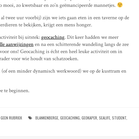
 Zo mooi, zo kwetsbaar en zo’n geëmancipeerde mannetjes.
al twee uur voorbij) zijn we iets gaan eten in een taverne op de
terdieren te bekijken, krijgt een mens honger.
iviteit bij uitstek:
geocaching
. Dit keer hadden we meer
lle aanwijzingen
en na een schitterende wandeling langs de zee
voor ons! Geocaching is écht een heel leuke activiteit om in
nrader voor wie houdt van schatzoeken.
n (of een minder dynamisch werkwoord) we op de kusttram en
e te beginnen.
GEEN RUBRIEK
BLANKENBERGE
,
GEOCACHING
,
GEOKAPER
,
SEALIFE
,
STUDENT
,