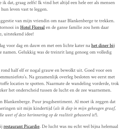
k dat, graag zelfs! Ik vind het altijd een hele eer als mensen
hun leven vast te leggen.
uggestie van mijn vriendin om naar Blankenberge te trekken.
tornooi in
Hotel Floreal
en de ganse familie zou hem daar
, uitstekend idee!
dag voor dag en dauw en met een lichte kater na
het diner bij
e namen. Gelukkig was de treinrit lang genoeg om volledig
rond half elf er nogal grauw en bewolkt uit. Goed voor een
ommuniefoto’s. Na gezamenlijk overleg besloten we eerst met
toffe locaties te spotten. Naarmate de wandeling vorderde, trok
ker het onderscheid tussen de lucht en de zee waarnemen.
an Blankenberge. Puur jeugdsentiment. Al moet ik zeggen dat
neringen uit mijn kindertijd (
als ik diep in mijn geheugen graaf,
e weet of deze herinnering op de realiteit gebaseerd is?
).
ij
restaurant Picardie
. De lucht was nu echt wel bijna helemaal