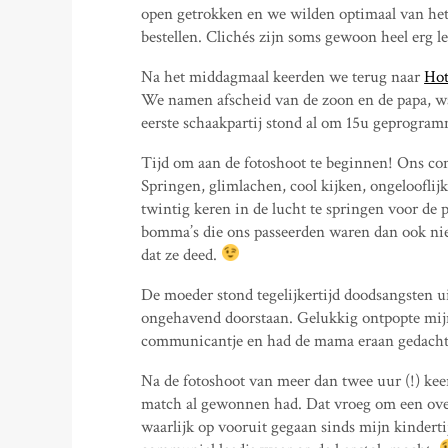
open getrokken en we wilden optimaal van het g
bestellen. Clichés zijn soms gewoon heel erg l
Na het middagmaal keerden we terug naar
Hot
We namen afscheid van de zoon en de papa, w
eerste schaakpartij stond al om 15u geprogra
Tijd om aan de fotoshoot te beginnen! Ons co
Springen, glimlachen, cool kijken, ongelooflij
twintig keren in de lucht te springen voor de 
bomma’s die ons passeerden waren dan ook nie
dat ze deed.
De moeder stond tegelijkertijd doodsangsten u
ongehavend doorstaan. Gelukkig ontpopte mijn 
communicantje en had de mama eraan gedacht 
Na de fotoshoot van meer dan twee uur (!) keer
match al gewonnen had. Dat vroeg om een over
waarlijk op vooruit gegaan sinds mijn kinderti