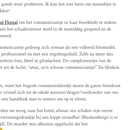
oede weer profiteren. Ik kon het niet laten om mosseltjes te
ekker!
el Floreal
om het communicantje in haar feestkledij te steken.
ant het schaaktornooi werd in de namiddag geopend en de
mmeerd.
mmunicantje gedroeg zich zowaar als een volleerd fotomodel.
k professioneel en met een engelengeduld. Zelfs na meer dan
perfecte foto, bleef ze glimlachen. De complimentjes van de
t uit de lucht: “amai, zo’n schoon communicantje!” En blinken
it, want het fragiele communiekleedje moest de ganse fotoshoot
vriend zich tot de ideale assisent/drager/vasthouder van ons
een handdoek mee te nemen om op te zitten.
den we terug naar het hotel, alwaar ons schaker zijn eerste
winningsdrankje bij een hippe strandbar (Blankenberge is er
jd). De moeder was alleszins opgelucht dat het