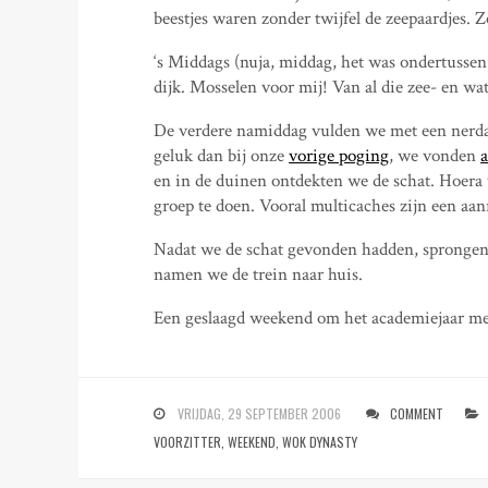
beestjes waren zonder twijfel de zeepaardjes.
‘s Middags (nuja, middag, het was ondertussen 
dijk. Mosselen voor mij! Van al die zee- en wa
De verdere namiddag vulden we met een nerdact
geluk dan bij onze
vorige poging
, we vonden
a
en in de duinen ontdekten we de schat. Hoera 
groep te doen. Vooral multicaches zijn een aa
Nadat we de schat gevonden hadden, spronge
namen we de trein naar huis.
Een geslaagd weekend om het academiejaar me
VRIJDAG, 29 SEPTEMBER 2006
COMMENT
VOORZITTER
,
WEEKEND
,
WOK DYNASTY