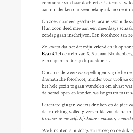
communie van haar dochtertje. Uiteraard wilde i
aan mij denken om zeen belangrijk moment in 
Op zoek naar een geschikte locatie kwam de s
Hun zoon deed mee aan een meerdaags schaak
zondag gaan inschrijven. Een fotoshoot aan zee
Zo kwam dat het dat mijn vriend en ik op zon
EssenCiel
de trein van 8.19u naar Blankenberg
gerecupereerd te zijn bij aankomst.
Ondanks de weersvoorspellingen zag de hemel 
dramatische fotoshoot, minder voor vrolijke c
het hele gezin te gaan wandelen om alvast wat 
de hemel open en konden we langzaam maar ze
Uiteraard gingen we iets drinken op de pier v
de inrichting volledig verschilde van de herin
herinner ik me zelfs Afrikaanse maskers, iemand di
We lunchten ‘s middags vrij vroeg op de dijk b