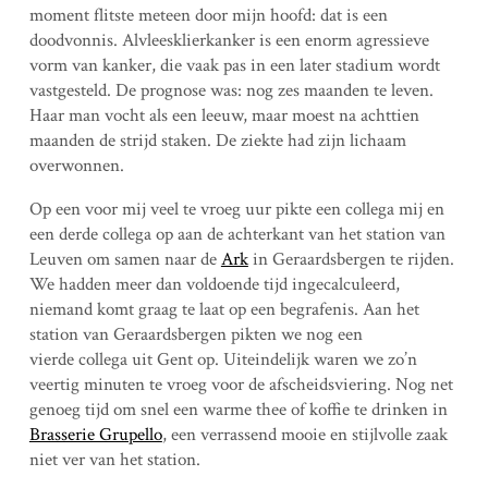
moment flitste meteen door mijn hoofd: dat is een
doodvonnis. Alvleesklierkanker is een enorm agressieve
vorm van kanker, die vaak pas in een later stadium wordt
vastgesteld. De prognose was: nog zes maanden te leven.
Haar man vocht als een leeuw, maar moest na achttien
maanden de strijd staken. De ziekte had zijn lichaam
overwonnen.
Op een voor mij veel te vroeg uur pikte een collega mij en
een derde collega op aan de achterkant van het station van
Leuven om samen naar de
Ark
in Geraardsbergen te rijden.
We hadden meer dan voldoende tijd ingecalculeerd,
niemand komt graag te laat op een begrafenis. Aan het
station van Geraardsbergen pikten we nog een
vierde collega uit Gent op. Uiteindelijk waren we zo’n
veertig minuten te vroeg voor de afscheidsviering. Nog net
genoeg tijd om snel een warme thee of koffie te drinken in
Brasserie Grupello
, een verrassend mooie en stijlvolle zaak
niet ver van het station.