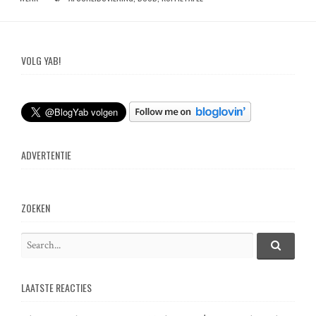
VOLG YAB!
ADVERTENTIE
ZOEKEN
S
e
S
e
a
a
LAATSTE REACTIES
r
r
c
c