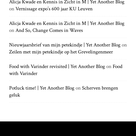
h
Alicja Kwade en Kennis in Zicht in M | Yet Another Blog
h
.
on
Vernissage expo’s 600 jaar KU Leuven
f
.
o
.
r
Alicja Kwade en Kennis in Zicht in M | Yet Another Blog
:
on
And So, Change Comes in Waves
Nieuwjaarsbrief van mijn petekindje | Yet Another Blog
on
Zeilen met mijn petekindje op het Grevelingenmeer
Food with Varinder revisited | Yet Another Blog
on
Food
with Varinder
Potluck time! | Yet Another Blog
on
Scherven brengen
geluk