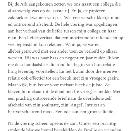
Bij de Ark aangekomen zetten we ons naast een collega die
al aanwezig was op de laatste rij. En ja, de papieren
zakdoekjes kwamen van pas. Wat een verschrikkelijk mooi
en ontroerend afscheid. De hele viering was opgehangen
aan het verhaal van de liefde tussen mijn collega en haar
man. Een liefdesverhaal dat een moeizame start kende en op
veel tegenstand kon rekenen. Want ja, ze waren
allebei getrouwd met een ander toen ze verliefd op elkaar
werden. Hij was haar baas en negentien jaar ouder. Ik kon
me de schandaalsfeer die rond het begin van hun relatie
hing levendig voorstellen. En het kwam door die nieuwe
relatie ook effectief tot een breuk met zijn vroegere gezin.
Maar kijk, hun keuze voor mekaar bleek de juiste. Ze
bleven bij mekaar tot de dood hen (te vroeg) scheidde. Met
een prachtig ontroerende brief nam de overledene zelf
afscheid van zijn soulmate, zijn ‘Angel’. Intriest en
hartverscheurend mooi. Een ode aan een grootse liefde.
Na de viering scheen opeens de zon. Onder een prachtig
stralende blauwe hemel begeleidden de familie en vrienden