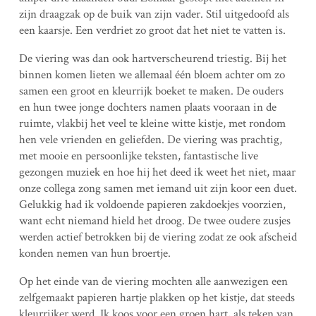
zijn draagzak op de buik van zijn vader. Stil uitgedoofd als
een kaarsje. Een verdriet zo groot dat het niet te vatten is.
De viering was dan ook hartverscheurend triestig. Bij het
binnen komen lieten we allemaal één bloem achter om zo
samen een groot en kleurrijk boeket te maken. De ouders
en hun twee jonge dochters namen plaats vooraan in de
ruimte, vlakbij het veel te kleine witte kistje, met rondom
hen vele vrienden en geliefden. De viering was prachtig,
met mooie en persoonlijke teksten, fantastische live
gezongen muziek en hoe hij het deed ik weet het niet, maar
onze collega zong samen met iemand uit zijn koor een duet.
Gelukkig had ik voldoende papieren zakdoekjes voorzien,
want echt niemand hield het droog. De twee oudere zusjes
werden actief betrokken bij de viering zodat ze ook afscheid
konden nemen van hun broertje.
Op het einde van de viering mochten alle aanwezigen een
zelfgemaakt papieren hartje plakken op het kistje, dat steeds
kleurrijker werd. Ik koos voor een groen hart, als teken van