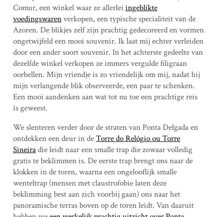
Comur, een winkel waar ze allerlei
ingeblikte
voedingswaren
verkopen, een typische specialiteit van de
Azoren. De blikjes zelf zijn prachtig gedecoreerd en vormen
ongetwijfeld een mooi souvenir. Ik laat mij echter verleiden
door een ander soort souvenir. In het achterste gedeelte van
dezelfde winkel verkopen ze immers vergulde filigraan
oorbellen. Mijn vriendje is zo vriendelijk om mij, nadat hij
mijn verlangende blik observeerde, een paar te schenken.
Een mooi aandenken aan wat tot nu toe een prachtige reis
is geweest.
We slenteren verder door de straten van Ponta Delgada en
ontdekken een deur in de
Torre do Relógio ou Torre
Sineira
die leidt naar een smalle trap die zowaar volledig
gratis te beklimmen is. De eerste trap brengt ons naar de
klokken in de toren, waarna een ongelooflijk smalle
wenteltrap (mensen met claustrofobie laten deze
beklimming best aan zich voorbij gaan) ons naar het
panoramische terras boven op de toren leidt. Van daaruit
hebben we
een werkelijk prachtig uitzicht over Ponta