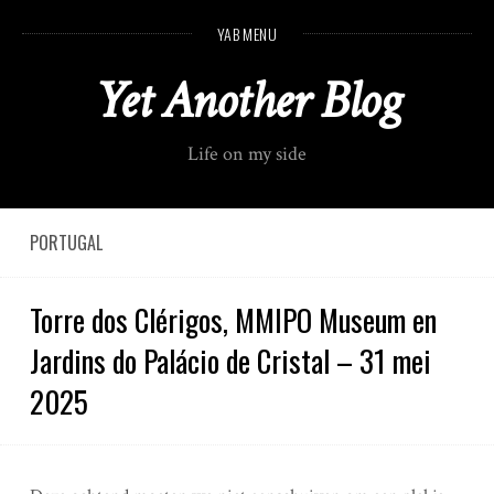
S
YAB MENU
k
i
Yet Another Blog
p
t
o
Life on my side
c
o
n
t
PORTUGAL
e
n
Torre dos Clérigos, MMIPO Museum en
t
Jardins do Palácio de Cristal – 31 mei
2025