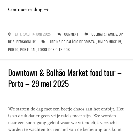
Continue reading
→
ZATERDAG, 14 JUNI 2025
COMMENT
CULINAIR
,
FAMILIE
,
OP
REIS
,
PERSOONLIJK
JARDINS DO PALÁCIO DE CRISTAL
,
MMIPO MUSEUM
,
PORTO
,
PORTUGAL
,
TORRE DOS CLÉRIGOS
Downtown & Bolhão Market food tour –
Porto – 29 mei 2025
We starten de dag met een beetje chaos aan het ontbijt. Het
is zo druk dat er geen vrije tafels meer zijn. We worden
naar een soort gang geleid waar we vriendelijk verzocht
worden te wachten tot iemand van de bediening ons komt