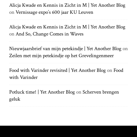
a
h
Alicja Kwade en Kennis in Zicht in M | Yet Another Blog
h
.
t
on
Vernissage expo’s 600 jaar KU Leuven
f
.
o
.
r
Alicja Kwade en Kennis in Zicht in M | Yet Another Blog
i
:
on
And So, Change Comes in Waves
o
Nieuwjaarsbrief van mijn petekindje | Yet Another Blog
on
Zeilen met mijn petekindje op het Grevelingenmeer
n
Food with Varinder revisited | Yet Another Blog
on
Food
with Varinder
Potluck time! | Yet Another Blog
on
Scherven brengen
geluk