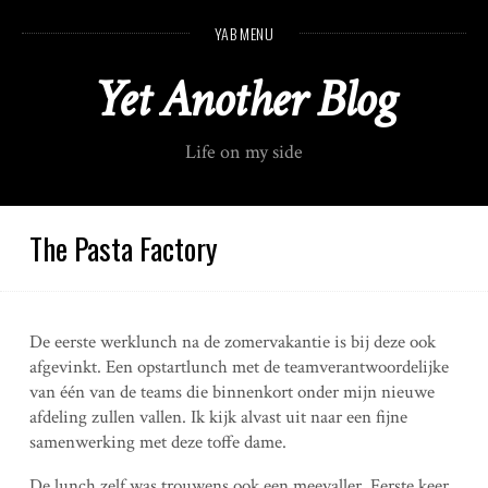
S
YAB MENU
k
i
Yet Another Blog
p
t
o
Life on my side
c
o
n
t
The Pasta Factory
e
n
t
De eerste werklunch na de zomervakantie is bij deze ook
afgevinkt. Een opstartlunch met de teamverantwoordelijke
van één van de teams die binnenkort onder mijn nieuwe
afdeling zullen vallen. Ik kijk alvast uit naar een fijne
samenwerking met deze toffe dame.
De lunch zelf was trouwens ook een meevaller. Eerste keer