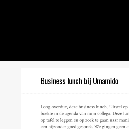
S
k
i
p
t
o
c
o
n
t
e
n
Business lunch bij Umamido
t
Long overdue, deze business lunch. Uitstel op ui
boekte in de agenda van mijn collega. Deze lu
op tafel te leggen en op zoek te gaan naar ma
een bijzonder goed gesprek. We gingen geen e