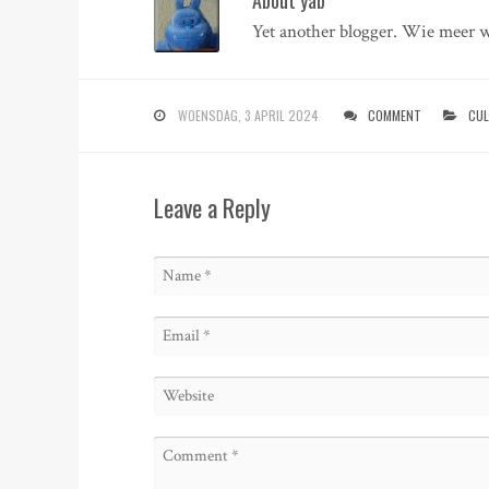
About yab
Yet another blogger. Wie meer w
WOENSDAG, 3 APRIL 2024
COMMENT
CUL
Leave a Reply