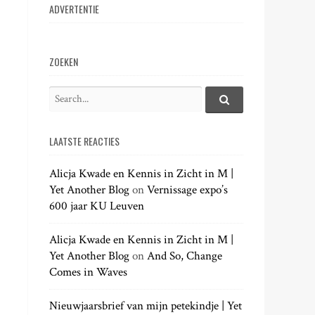
ADVERTENTIE
ZOEKEN
S
e
S
e
a
a
LAATSTE REACTIES
r
r
c
c
h
Alicja Kwade en Kennis in Zicht in M |
h
.
Yet Another Blog
on
Vernissage expo’s
f
.
600 jaar KU Leuven
o
.
r
:
Alicja Kwade en Kennis in Zicht in M |
Yet Another Blog
on
And So, Change
Comes in Waves
Nieuwjaarsbrief van mijn petekindje | Yet