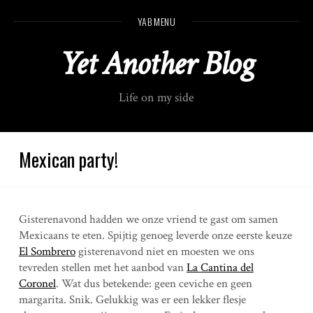
S
YAB MENU
k
i
Yet Another Blog
p
t
o
Life on my side
c
o
n
t
Mexican party!
e
n
t
Gisterenavond hadden we onze vriend te gast om samen
Mexicaans te eten. Spijtig genoeg leverde onze eerste keuze
El Sombrero
gisterenavond niet en moesten we ons
tevreden stellen met het aanbod van
La Cantina del
Coronel
. Wat dus betekende: geen ceviche en geen
margarita. Snik. Gelukkig was er een lekker flesje