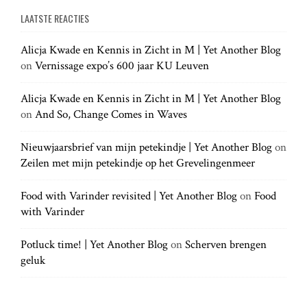
g
e
a
a
LAATSTE REACTIES
r
r
a
c
c
h
Alicja Kwade en Kennis in Zicht in M | Yet Another Blog
h
.
t
on
Vernissage expo’s 600 jaar KU Leuven
f
.
o
.
r
Alicja Kwade en Kennis in Zicht in M | Yet Another Blog
i
:
on
And So, Change Comes in Waves
o
Nieuwjaarsbrief van mijn petekindje | Yet Another Blog
on
Zeilen met mijn petekindje op het Grevelingenmeer
n
Food with Varinder revisited | Yet Another Blog
on
Food
with Varinder
Potluck time! | Yet Another Blog
on
Scherven brengen
geluk