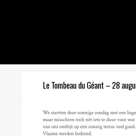
S
k
i
p
t
o
c
o
n
t
e
n
Le Tombeau du Géant – 28 aug
t
We startten deze zonnige zondag met een bagel
maar misschien toch nét iets te duur voor wat
van ons ontbijt op een zonnig terras veel goe
Vlaams werden bediend.