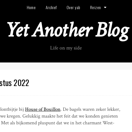
Home
Archief
Over yab
Reizen
Yet Another Blog
Life on my side
ustus 2022
ontbijtje bij
House of Bouillon
. De bagels waren zeker lekker,
 we kregen. Gelukkig maakte het feit dat we konden genieten
d. Met als bijkomend pluspunt dat we in het charmant West-