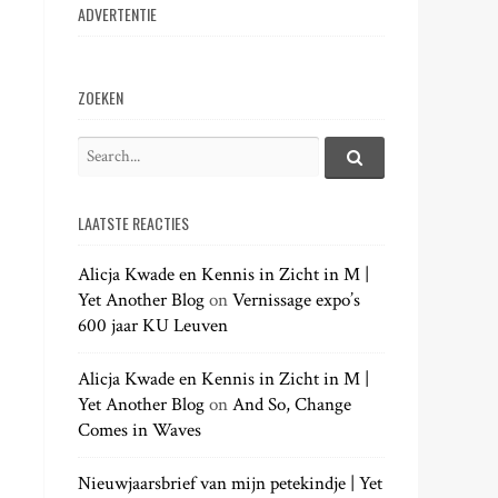
ADVERTENTIE
ZOEKEN
S
e
S
e
a
a
LAATSTE REACTIES
r
r
c
c
h
Alicja Kwade en Kennis in Zicht in M |
h
.
Yet Another Blog
on
Vernissage expo’s
f
.
600 jaar KU Leuven
o
.
r
:
Alicja Kwade en Kennis in Zicht in M |
Yet Another Blog
on
And So, Change
Comes in Waves
Nieuwjaarsbrief van mijn petekindje | Yet