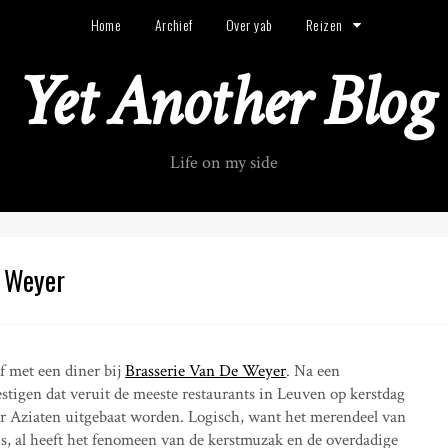
Home
Archief
Over yab
Reizen
Yet Another Blog
Life on my side
e Weyer
af met een diner bij
Brasserie Van De Weyer
. Na een
estigen dat veruit de meeste restaurants in Leuven op kerstdag
oor Aziaten uitgebaat worden. Logisch, want het merendeel van
is, al heeft het fenomeen van de kerstmuzak en de overdadige