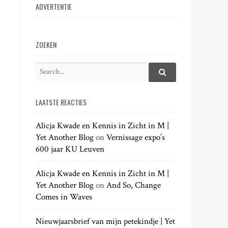
ADVERTENTIE
ZOEKEN
S
e
S
e
a
a
LAATSTE REACTIES
r
r
c
c
h
Alicja Kwade en Kennis in Zicht in M |
h
.
Yet Another Blog
on
Vernissage expo’s
f
.
600 jaar KU Leuven
o
.
r
:
Alicja Kwade en Kennis in Zicht in M |
Yet Another Blog
on
And So, Change
Comes in Waves
Nieuwjaarsbrief van mijn petekindje | Yet