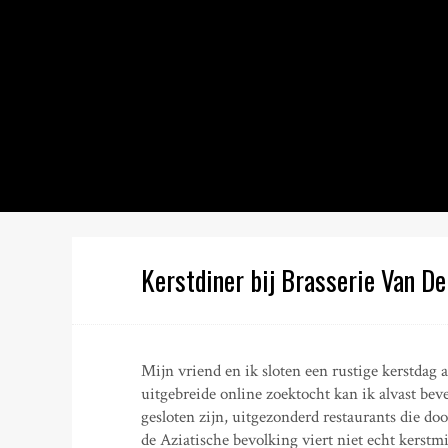
S
k
i
p
t
o
c
o
n
t
e
n
Kerstdiner bij Brasserie Van D
t
Mijn vriend en ik sloten een rustige kerstdag 
uitgebreide online zoektocht kan ik alvast bev
gesloten zijn, uitgezonderd restaurants die d
de Aziatische bevolking viert niet echt kerstm