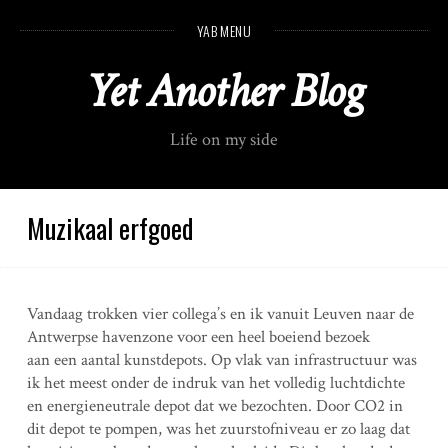
S
YAB MENU
k
i
Yet Another Blog
p
t
o
Life on my side
c
o
n
t
Muzikaal erfgoed
e
n
t
Vandaag trokken vier collega’s en ik vanuit Leuven naar de
Antwerpse havenzone voor een heel boeiend bezoek
aan een aantal kunstdepots. Op vlak van infrastructuur was
ik het meest onder de indruk van het volledig luchtdichte
en energieneutrale depot dat we bezochten. Door CO2 in
dit depot te pompen, was het zuurstofniveau er zo laag dat