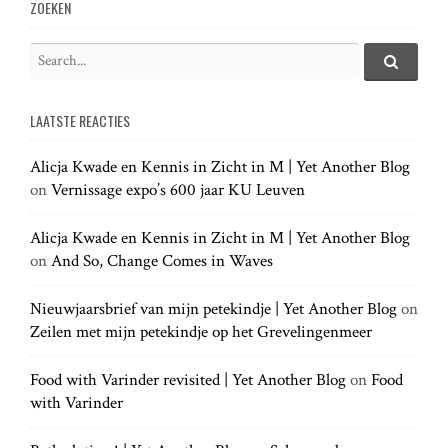
v
ZOEKEN
i
S
e
S
g
e
a
a
LAATSTE REACTIES
r
r
a
c
c
h
Alicja Kwade en Kennis in Zicht in M | Yet Another Blog
h
.
t
on
Vernissage expo’s 600 jaar KU Leuven
f
.
o
.
r
Alicja Kwade en Kennis in Zicht in M | Yet Another Blog
i
:
on
And So, Change Comes in Waves
o
Nieuwjaarsbrief van mijn petekindje | Yet Another Blog
on
Zeilen met mijn petekindje op het Grevelingenmeer
n
Food with Varinder revisited | Yet Another Blog
on
Food
with Varinder