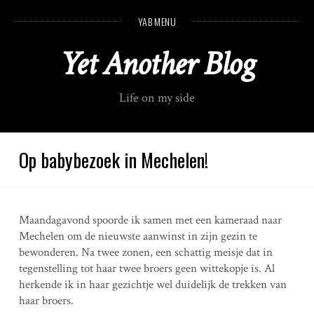
S
YAB MENU
k
i
Yet Another Blog
p
t
o
Life on my side
c
o
n
t
Op babybezoek in Mechelen!
e
n
t
Maandagavond spoorde ik samen met een kameraad naar
Mechelen om de nieuwste aanwinst in zijn gezin te
bewonderen. Na twee zonen, een schattig meisje dat in
tegenstelling tot haar twee broers geen wittekopje is. Al
herkende ik in haar gezichtje wel duidelijk de trekken van
haar broers.