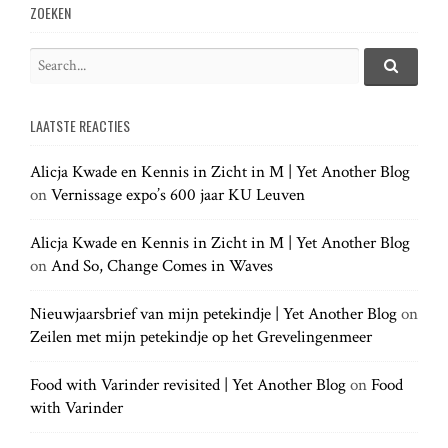
v
ZOEKEN
i
S
e
S
g
e
a
a
LAATSTE REACTIES
r
r
a
c
c
h
Alicja Kwade en Kennis in Zicht in M | Yet Another Blog
h
.
t
on
Vernissage expo’s 600 jaar KU Leuven
f
.
o
.
r
Alicja Kwade en Kennis in Zicht in M | Yet Another Blog
i
:
on
And So, Change Comes in Waves
o
Nieuwjaarsbrief van mijn petekindje | Yet Another Blog
on
Zeilen met mijn petekindje op het Grevelingenmeer
n
Food with Varinder revisited | Yet Another Blog
on
Food
with Varinder