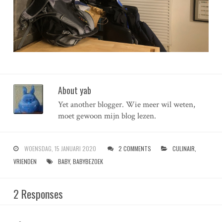
About yab
Yet another blogger. Wie meer wil weten,
moet gewoon mijn blog lezen.
WOENSDAG, 15 JANUARI 2020
2 COMMENTS
CULINAIR
,
VRIENDEN
BABY
,
BABYBEZOEK
2 Responses