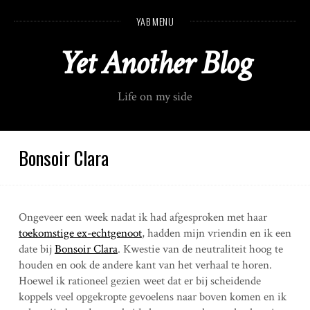
S
YAB MENU
k
i
Yet Another Blog
p
t
o
Life on my side
c
o
n
t
Bonsoir Clara
e
n
t
Ongeveer een week nadat ik had afgesproken met haar
toekomstige ex-echtgenoot
, hadden mijn vriendin en ik een
date bij
Bonsoir Clara
. Kwestie van de neutraliteit hoog te
houden en ook de andere kant van het verhaal te horen.
Hoewel ik rationeel gezien weet dat er bij scheidende
koppels veel opgekropte gevoelens naar boven komen en ik