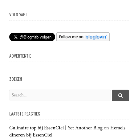
o
s
VOLG YAB!
t
n
ADVERTENTIE
a
v
ZOEKEN
i
S
e
S
g
e
a
a
LAATSTE REACTIES
r
r
a
c
c
h
Culinaire top bij EssenCiel | Yet Another Blog
on
Hemels
h
.
dineren bij EssenCiel
f
.