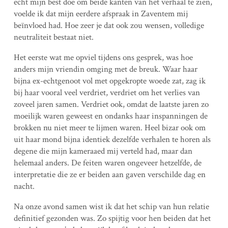
echt mijn best doe om beide kanten van het verhaal te zien,
voelde ik dat mijn eerdere afspraak in Zaventem mij
beïnvloed had. Hoe zeer je dat ook zou wensen, volledige
neutraliteit bestaat niet.
Het eerste wat me opviel tijdens ons gesprek, was hoe
anders mijn vriendin omging met de breuk. Waar haar
bijna ex-echtgenoot vol met opgekropte woede zat, zag ik
bij haar vooral veel verdriet, verdriet om het verlies van
zoveel jaren samen. Verdriet ook, omdat de laatste jaren zo
moeilijk waren geweest en ondanks haar inspanningen de
brokken nu niet meer te lijmen waren. Heel bizar ook om
uit haar mond bijna identiek dezelfde verhalen te horen als
degene die mijn kameraaed mij verteld had, maar dan
helemaal anders. De feiten waren ongeveer hetzelfde, de
interpretatie die ze er beiden aan gaven verschilde dag en
nacht.
Na onze avond samen wist ik dat het schip van hun relatie
definitief gezonden was. Zo spijtig voor hen beiden dat het