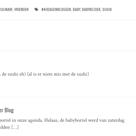
CULINAIR
,
VRIENDEN
#40DAGENBLOGGEN
,
BABY
,
BABYBEZOEK
,
SUSHI
de sushi eh) (al is er niets mis met de sushi)
er Blog
orrel in onze agenda. Helaas, de babyborrel werd van zaterdag
hadden […]