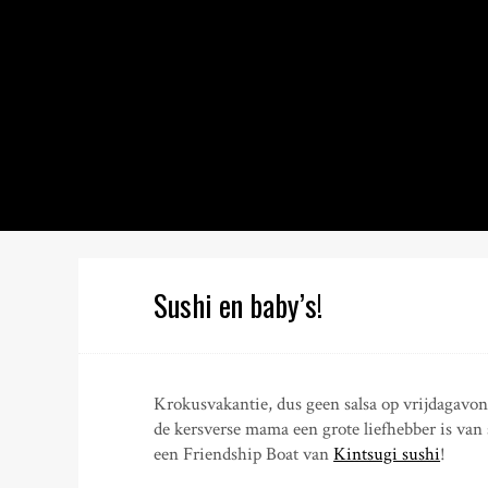
S
k
i
p
t
o
c
o
n
t
e
n
Sushi en baby’s!
t
Krokusvakantie, dus geen salsa op vrijdagavo
de kersverse mama een grote liefhebber is van 
een Friendship Boat van
Kintsugi sushi
!