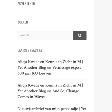
ADVERTENTIE
ZOEKEN
S
e
S
e
a
a
LAATSTE REACTIES
r
r
c
c
h
Alicja Kwade en Kennis in Zicht in M |
h
.
Yet Another Blog
on
Vernissage expo’s
f
.
600 jaar KU Leuven
o
.
r
:
Alicja Kwade en Kennis in Zicht in M |
Yet Another Blog
on
And So, Change
Comes in Waves
Nieuwjaarsbrief van mijn petekindje | Yet