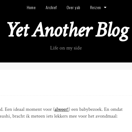
Home
Archief
Over yab
Reizen
Yet Another Blog
Life on my side
nd. Een ideaal moment voor (
alw
eer!
) een babybezoek. En omdat
sushi, bracht ik meteen iets lekkers mee voor het avondmaal: