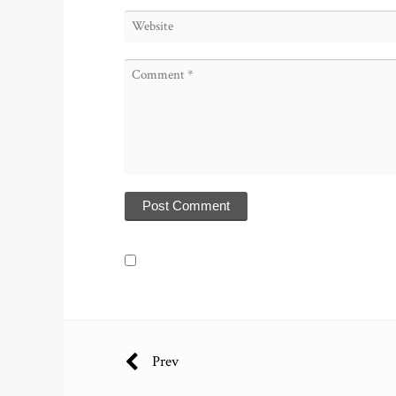
P
Prev
o