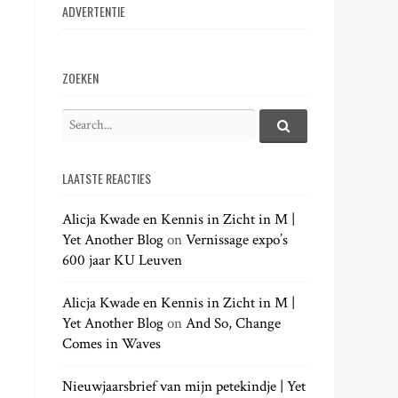
ADVERTENTIE
ZOEKEN
S
e
S
e
a
a
LAATSTE REACTIES
r
r
c
c
h
Alicja Kwade en Kennis in Zicht in M |
h
.
Yet Another Blog
on
Vernissage expo’s
f
.
600 jaar KU Leuven
o
.
r
:
Alicja Kwade en Kennis in Zicht in M |
Yet Another Blog
on
And So, Change
Comes in Waves
Nieuwjaarsbrief van mijn petekindje | Yet