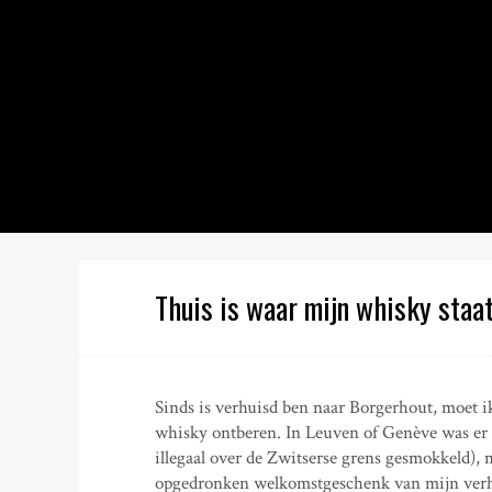
S
k
i
p
t
o
c
o
n
t
e
n
Thuis is waar mijn whisky staa
t
Sinds is verhuisd ben naar Borgerhout, moet i
whisky ontberen. In Leuven of Genève was er al
illegaal over de Zwitserse grens gesmokkeld), 
opgedronken welkomstgeschenk van mijn verhu