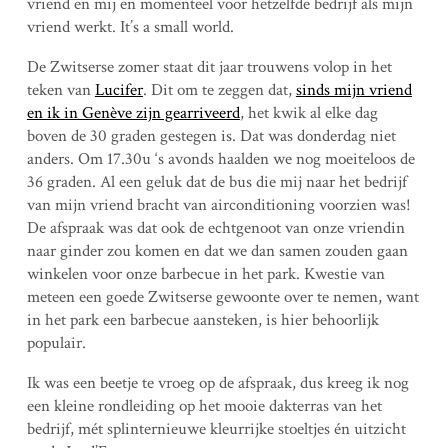
vriend en mij en momenteel voor hetzelfde bedrijf als mijn
vriend werkt. It’s a small world.
De Zwitserse zomer staat dit jaar trouwens volop in het
teken van
Lucifer
. Dit om te zeggen dat,
sinds mijn vriend
en ik in Genève zijn gearriveerd
, het kwik al elke dag
boven de 30 graden gestegen is. Dat was donderdag niet
anders. Om 17.30u ‘s avonds haalden we nog moeiteloos de
36 graden. Al een geluk dat de bus die mij naar het bedrijf
van mijn vriend bracht van airconditioning voorzien was!
De afspraak was dat ook de echtgenoot van onze vriendin
naar ginder zou komen en dat we dan samen zouden gaan
winkelen voor onze barbecue in het park. Kwestie van
meteen een goede Zwitserse gewoonte over te nemen, want
in het park een barbecue aansteken, is hier behoorlijk
populair.
Ik was een beetje te vroeg op de afspraak, dus kreeg ik nog
een kleine rondleiding op het mooie dakterras van het
bedrijf, mét splinternieuwe kleurrijke stoeltjes én uitzicht