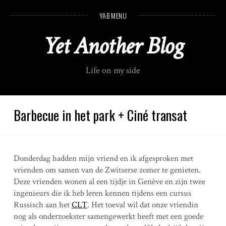
S
YAB MENU
k
i
Yet Another Blog
p
t
o
Life on my side
c
o
n
t
Barbecue in het park + Ciné transat
e
n
t
Donderdag hadden mijn vriend en ik afgesproken met
vrienden om samen van de Zwitserse zomer te genieten.
Deze vrienden wonen al een tijdje in Genève en zijn twee
ingenieurs die ik heb leren kennen tijdens een cursus
Russisch aan het
CLT
. Het toeval wil dat onze vriendin
nog als onderzoekster samengewerkt heeft met een goede