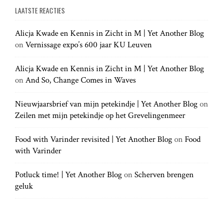
g
a
LAATSTE REACTIES
r
r
a
c
c
h
Alicja Kwade en Kennis in Zicht in M | Yet Another Blog
h
.
t
on
Vernissage expo’s 600 jaar KU Leuven
f
.
o
.
r
Alicja Kwade en Kennis in Zicht in M | Yet Another Blog
i
:
on
And So, Change Comes in Waves
o
Nieuwjaarsbrief van mijn petekindje | Yet Another Blog
on
Zeilen met mijn petekindje op het Grevelingenmeer
n
Food with Varinder revisited | Yet Another Blog
on
Food
with Varinder
Potluck time! | Yet Another Blog
on
Scherven brengen
geluk