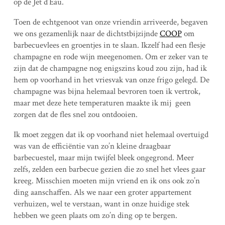
op de Jet d’Eau.
Toen de echtgenoot van onze vriendin arriveerde, begaven
we ons gezamenlijk naar de dichtstbijzijnde
COOP
om
barbecuevlees en groentjes in te slaan. Ikzelf had een flesje
champagne en rode wijn meegenomen. Om er zeker van te
zijn dat de champagne nog enigszins koud zou zijn, had ik
hem op voorhand in het vriesvak van onze frigo gelegd. De
champagne was bijna helemaal bevroren toen ik vertrok,
maar met deze hete temperaturen maakte ik mij geen
zorgen dat de fles snel zou ontdooien.
Ik moet zeggen dat ik op voorhand niet helemaal overtuigd
was van de efficiëntie van zo’n kleine draagbaar
barbecuestel, maar mijn twijfel bleek ongegrond. Meer
zelfs, zelden een barbecue gezien die zo snel het vlees gaar
kreeg. Misschien moeten mijn vriend en ik ons ook zo’n
ding aanschaffen. Als we naar een groter appartement
verhuizen, wel te verstaan, want in onze huidige stek
hebben we geen plaats om zo’n ding op te bergen.