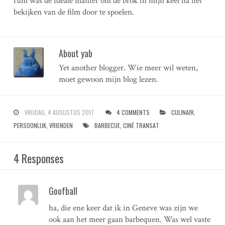
rum was de ideale manier om de brok in mijn keel na het
bekijken van de film door te spoelen.
About yab
Yet another blogger. Wie meer wil weten,
moet gewoon mijn blog lezen.
VRIJDAG, 4 AUGUSTUS 2017
4 COMMENTS
CULINAIR
,
PERSOONLIJK
,
VRIENDEN
BARBECUE
,
CINÉ TRANSAT
4 Responses
Goofball
ha, die ene keer dat ik in Geneve was zijn we
ook aan het meer gaan barbequen. Was wel vaste