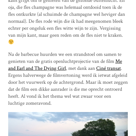
kans grijpt om te genieten van de gezonde buitenlucht. En
oja, die fles champagne was helemaal ontdooid toen ik de
fles ontkurkte (al schuimde de champagne wel heviger dan
normaal). De fles rode wijn die ik had meegenomen bleek
echter per ongeluk een fles witte wijn te zijn. Vergissing
van mijn kant, maar geen reden om de fles niet te kraken.
Na de barbecue huurden we een strandstoel om samen te
genieten van de gratis openluchtprojectie van de film
Me
and Earl and The Dying Girl
, met dank aan
Ciné transat
.
Ergens halverwege de filmvertoning werd ik ietwat afgeleid
door het vuurwerk op de achtergrond. Maar ik moet zeggen
dat de film een dikke aanrader is die me oprecht ontroerd
heeft. Al vond ik het thema wel wat zwaar voor een
luchtige zomeravond.