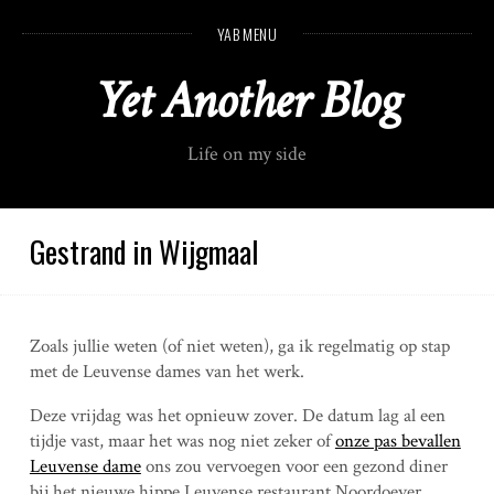
S
YAB MENU
k
i
Yet Another Blog
p
t
o
Life on my side
c
o
n
t
Gestrand in Wijgmaal
e
n
t
Zoals jullie weten (of niet weten), ga ik regelmatig op stap
met de Leuvense dames van het werk.
Deze vrijdag was het opnieuw zover. De datum lag al een
tijdje vast, maar het was nog niet zeker of
onze pas bevallen
Leuvense dame
ons zou vervoegen voor een gezond diner
bij het nieuwe hippe Leuvense restaurant Noordoever.