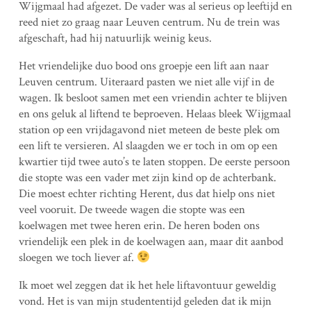
Wijgmaal had afgezet. De vader was al serieus op leeftijd en
reed niet zo graag naar Leuven centrum. Nu de trein was
afgeschaft, had hij natuurlijk weinig keus.
Het vriendelijke duo bood ons groepje een lift aan naar
Leuven centrum. Uiteraard pasten we niet alle vijf in de
wagen. Ik besloot samen met een vriendin achter te blijven
en ons geluk al liftend te beproeven. Helaas bleek Wijgmaal
station op een vrijdagavond niet meteen de beste plek om
een lift te versieren. Al slaagden we er toch in om op een
kwartier tijd twee auto’s te laten stoppen. De eerste persoon
die stopte was een vader met zijn kind op de achterbank.
Die moest echter richting Herent, dus dat hielp ons niet
veel vooruit. De tweede wagen die stopte was een
koelwagen met twee heren erin. De heren boden ons
vriendelijk een plek in de koelwagen aan, maar dit aanbod
sloegen we toch liever af.
Ik moet wel zeggen dat ik het hele liftavontuur geweldig
vond. Het is van mijn studententijd geleden dat ik mijn