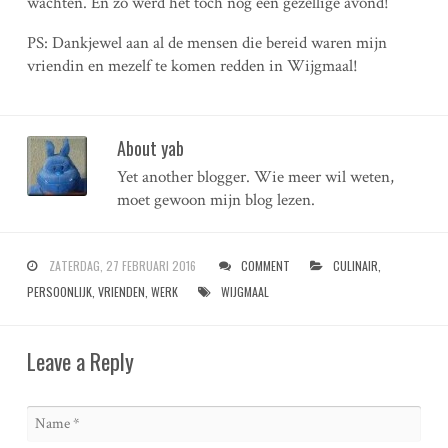
wachten. En zo werd het toch nog een gezellige avond!
PS: Dankjewel aan al de mensen die bereid waren mijn
vriendin en mezelf te komen redden in Wijgmaal!
About yab
Yet another blogger. Wie meer wil weten,
moet gewoon mijn blog lezen.
ZATERDAG, 27 FEBRUARI 2016
COMMENT
CULINAIR
,
PERSOONLIJK
,
VRIENDEN
,
WERK
WIJGMAAL
Leave a Reply