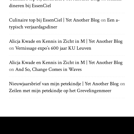
.
t
dineren bij EssenCiel
f
.
o
.
r
Culinaire top bij EssenCiel | Yet Another Blog
on
Een a-
i
:
typisch verjaardagsdiner
o
Alicja Kwade en Kennis in Zicht in M | Yet Another Blog
on
Vernissage expo’s 600 jaar KU Leuven
n
Alicja Kwade en Kennis in Zicht in M | Yet Another Blog
on
And So, Change Comes in Waves
Nieuwjaarsbrief van mijn petekindje | Yet Another Blog
on
Zeilen met mijn petekindje op het Grevelingenmeer