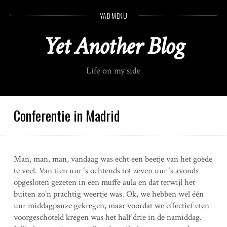
S
YAB MENU
k
i
Yet Another Blog
p
t
o
Life on my side
c
o
n
t
Conferentie in Madrid
e
n
t
Man, man, man, vandaag was echt een beetje van het goede
te veel. Van tien uur ‘s ochtends tot zeven uur ‘s avonds
opgesloten gezeten in een muffe aula en dat terwijl het
buiten zo’n prachtig weertje was. Ok, we hebben wel één
uur middagpauze gekregen, maar voordat we effectief eten
voorgeschoteld kregen was het half drie in de namiddag.