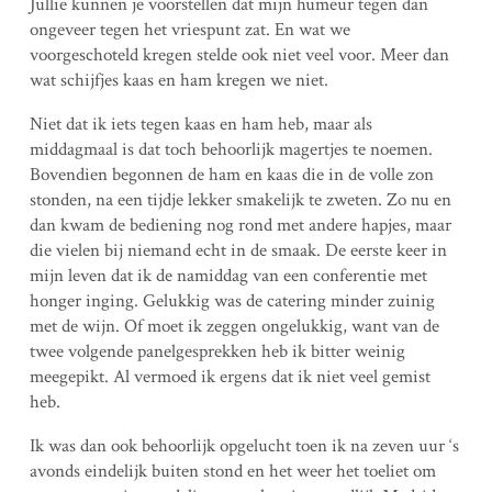
Jullie kunnen je voorstellen dat mijn humeur tegen dan
ongeveer tegen het vriespunt zat. En wat we
voorgeschoteld kregen stelde ook niet veel voor. Meer dan
wat schijfjes kaas en ham kregen we niet.
Niet dat ik iets tegen kaas en ham heb, maar als
middagmaal is dat toch behoorlijk magertjes te noemen.
Bovendien begonnen de ham en kaas die in de volle zon
stonden, na een tijdje lekker smakelijk te zweten. Zo nu en
dan kwam de bediening nog rond met andere hapjes, maar
die vielen bij niemand echt in de smaak. De eerste keer in
mijn leven dat ik de namiddag van een conferentie met
honger inging. Gelukkig was de catering minder zuinig
met de wijn. Of moet ik zeggen ongelukkig, want van de
twee volgende panelgesprekken heb ik bitter weinig
meegepikt. Al vermoed ik ergens dat ik niet veel gemist
heb.
Ik was dan ook behoorlijk opgelucht toen ik na zeven uur ‘s
avonds eindelijk buiten stond en het weer het toeliet om