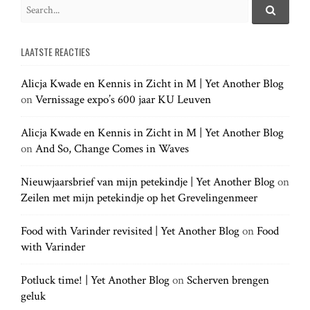
i
S
e
S
g
e
a
a
LAATSTE REACTIES
r
r
a
c
c
h
Alicja Kwade en Kennis in Zicht in M | Yet Another Blog
h
.
t
on
Vernissage expo’s 600 jaar KU Leuven
f
.
o
.
r
Alicja Kwade en Kennis in Zicht in M | Yet Another Blog
i
:
on
And So, Change Comes in Waves
o
Nieuwjaarsbrief van mijn petekindje | Yet Another Blog
on
Zeilen met mijn petekindje op het Grevelingenmeer
n
Food with Varinder revisited | Yet Another Blog
on
Food
with Varinder
Potluck time! | Yet Another Blog
on
Scherven brengen
geluk