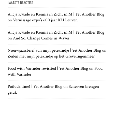
LAATSTE REACTIES
r
r
a
c
c
h
Alicja Kwade en Kennis in Zicht in M | Yet Another Blog
h
.
t
on
Vernissage expo’s 600 jaar KU Leuven
f
.
o
.
r
Alicja Kwade en Kennis in Zicht in M | Yet Another Blog
i
:
on
And So, Change Comes in Waves
o
Nieuwjaarsbrief van mijn petekindje | Yet Another Blog
on
Zeilen met mijn petekindje op het Grevelingenmeer
n
Food with Varinder revisited | Yet Another Blog
on
Food
with Varinder
Potluck time! | Yet Another Blog
on
Scherven brengen
geluk