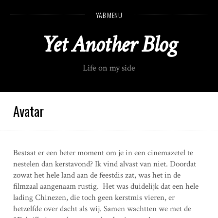
S
YAB MENU
k
i
Yet Another Blog
p
t
o
Life on my side
c
o
n
t
Avatar
e
n
t
Bestaat er een beter moment om je in een cinemazetel te
nestelen dan kerstavond? Ik vind alvast van niet. Doordat
zowat het hele land aan de feestdis zat, was het in de
filmzaal aangenaam rustig. Het was duidelijk dat een hele
lading Chinezen, die toch geen kerstmis vieren, er
hetzelfde over dacht als wij. Samen wachtten we met de