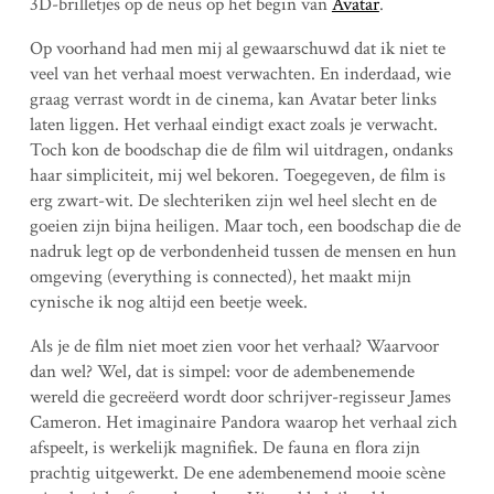
3D-brilletjes op de neus op het begin van
Avatar
.
Op voorhand had men mij al gewaarschuwd dat ik niet te
veel van het verhaal moest verwachten. En inderdaad, wie
graag verrast wordt in de cinema, kan Avatar beter links
laten liggen. Het verhaal eindigt exact zoals je verwacht.
Toch kon de boodschap die de film wil uitdragen, ondanks
haar simpliciteit, mij wel bekoren. Toegegeven, de film is
erg zwart-wit. De slechteriken zijn wel heel slecht en de
goeien zijn bijna heiligen. Maar toch, een boodschap die de
nadruk legt op de verbondenheid tussen de mensen en hun
omgeving (everything is connected), het maakt mijn
cynische ik nog altijd een beetje week.
Als je de film niet moet zien voor het verhaal? Waarvoor
dan wel? Wel, dat is simpel: voor de adembenemende
wereld die gecreëerd wordt door schrijver-regisseur James
Cameron. Het imaginaire Pandora waarop het verhaal zich
afspeelt, is werkelijk magnifiek. De fauna en flora zijn
prachtig uitgewerkt. De ene adembenemend mooie scène