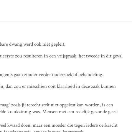
are dwang werd ook niét gepleit.
eerste zou resulteren in een vrijspraak, het tweede in dit geval
angenis gaan zonder verder onderzoek of behandeling.
n, dan zou er misschien ooit klaarheid in deze zaak kunnen
ag” zoals jij terecht stelt niet opgelost kan worden, is een
eelde krankzinnig was. Mensen met een redelijk gezonde geest
eel kwaad doen, maar een moeder die tegen iedere oerkracht
t, is volgens mij -exusez le mot- knettergek.