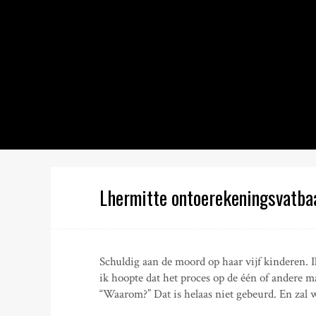
S
k
i
p
t
o
c
o
n
t
e
n
Lhermitte ontoerekeningsvatba
t
Schuldig aan de moord op haar vijf kinderen.
ik hoopte dat het proces op de één of andere m
“Waarom?” Dat is helaas niet gebeurd. En zal 