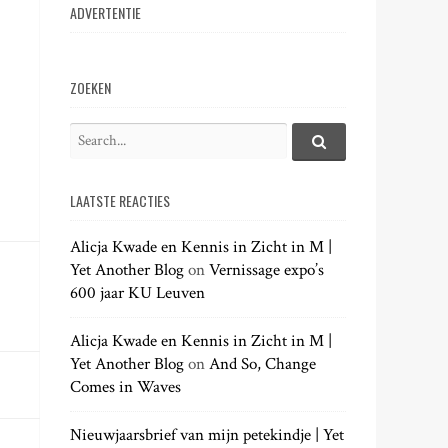
ADVERTENTIE
ZOEKEN
S
e
S
e
a
a
LAATSTE REACTIES
r
r
c
c
h
Alicja Kwade en Kennis in Zicht in M |
h
.
Yet Another Blog
on
Vernissage expo’s
f
.
600 jaar KU Leuven
o
.
r
:
Alicja Kwade en Kennis in Zicht in M |
Yet Another Blog
on
And So, Change
Comes in Waves
Nieuwjaarsbrief van mijn petekindje | Yet