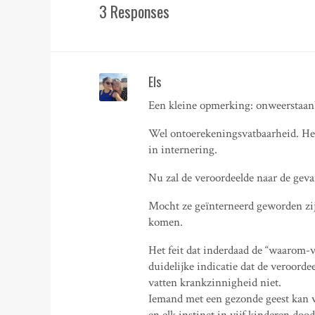
3 Responses
Els
Een kleine opmerking: onweerstaanb
Wel ontoerekeningsvatbaarheid. Het 
in internering.
Nu zal de veroordeelde naar de gev
Mocht ze geïnterneerd geworden zij
komen.
Het feit dat inderdaad de “waarom-vra
duidelijke indicatie dat de veroord
vatten krankzinnigheid niet.
Iemand met een gezonde geest kan v
en elk instinct in vijf kinderen dood