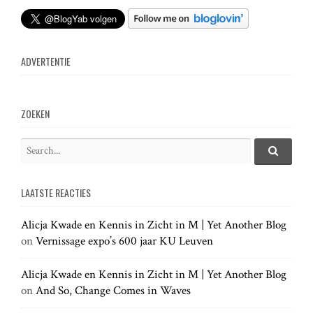
t
n
ADVERTENTIE
a
v
ZOEKEN
i
S
e
S
g
e
a
a
LAATSTE REACTIES
r
r
a
c
c
h
Alicja Kwade en Kennis in Zicht in M | Yet Another Blog
h
.
t
on
Vernissage expo’s 600 jaar KU Leuven
f
.
o
.
r
Alicja Kwade en Kennis in Zicht in M | Yet Another Blog
i
:
on
And So, Change Comes in Waves