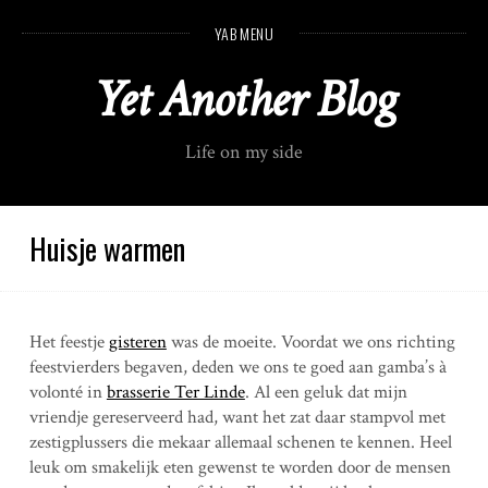
S
YAB MENU
k
i
Yet Another Blog
p
t
o
Life on my side
c
o
n
t
Huisje warmen
e
n
t
Het feestje
gisteren
was de moeite. Voordat we ons richting
feestvierders begaven, deden we ons te goed aan gamba’s à
volonté in
brasserie Ter Linde
. Al een geluk dat mijn
vriendje gereserveerd had, want het zat daar stampvol met
zestigplussers die mekaar allemaal schenen te kennen. Heel
leuk om smakelijk eten gewenst te worden door de mensen