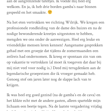
aan de aangrenzende tafeltjes. Ik voelde mij heel erg
welkom. En ja, ik heb drie borden gamba’s naar binnen
gespeeld en het smaakte.
Na het eten vertrokken we richting Wilrijk. We kregen een
professionele rondleiding van de dame des huizes en na de
nodige bewonderende kreetjes uitgestoten te hebben,
mengden we ons onder de aanwezigen. Heel erg leuke en
vriendelijke mensen leren kennen! Aangename gesprekken
gehad met een groepje dat tijdens de zomermaanden een
zeilreis had ondernomen. Ik kreeg er spontaan zin van om
op vakantie te vertrekken (al moet ik toegeven dat daar bij
mij niet veel voor nodig is.) Deed mij terugdenken aan de
legendarische groepreizen die ik vroeger gemaakt heb.
Genoeg stof om jaren later nog de slappe lach van te
krijgen.
Ik was heel erg goed gezind (na de gamba’s en de cava) en
het klikte echt met de andere gasten, alleen spartelde mijn
lichaam een beetje tegen. Na de laatste vergadering vrijdag