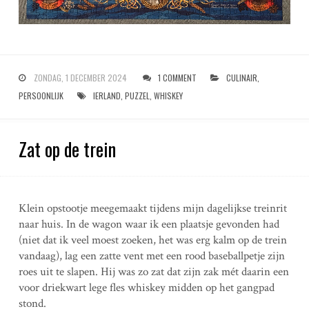
ZONDAG, 1 DECEMBER 2024
1 COMMENT
CULINAIR
,
PERSOONLIJK
IERLAND
,
PUZZEL
,
WHISKEY
Zat op de trein
Klein opstootje meegemaakt tijdens mijn dagelijkse treinrit
naar huis. In de wagon waar ik een plaatsje gevonden had
(niet dat ik veel moest zoeken, het was erg kalm op de trein
vandaag), lag een zatte vent met een rood baseballpetje zijn
roes uit te slapen. Hij was zo zat dat zijn zak mét daarin een
voor driekwart lege fles whiskey midden op het gangpad
stond.