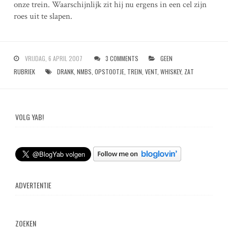
onze trein. Waarschijnlijk zit hij nu ergens in een cel zijn
roes uit te slapen.
VRIJDAG, 6 APRIL 2007
3 COMMENTS
GEEN
RUBRIEK
DRANK
,
NMBS
,
OPSTOOTJE
,
TREIN
,
VENT
,
WHISKEY
,
ZAT
VOLG YAB!
ADVERTENTIE
ZOEKEN