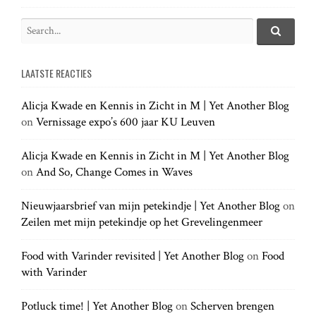
S
e
S
e
a
a
LAATSTE REACTIES
r
r
c
c
h
Alicja Kwade en Kennis in Zicht in M | Yet Another Blog
h
.
on
Vernissage expo’s 600 jaar KU Leuven
f
.
o
.
r
Alicja Kwade en Kennis in Zicht in M | Yet Another Blog
:
on
And So, Change Comes in Waves
Nieuwjaarsbrief van mijn petekindje | Yet Another Blog
on
Zeilen met mijn petekindje op het Grevelingenmeer
Food with Varinder revisited | Yet Another Blog
on
Food
with Varinder
Potluck time! | Yet Another Blog
on
Scherven brengen