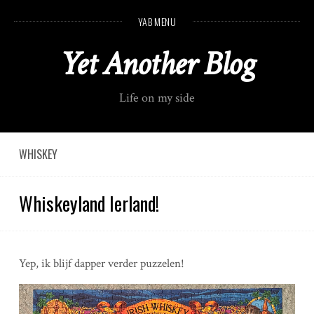
S
YAB MENU
k
i
Yet Another Blog
p
t
o
Life on my side
c
o
n
t
WHISKEY
e
n
Whiskeyland Ierland!
t
Yep, ik blijf dapper verder puzzelen!