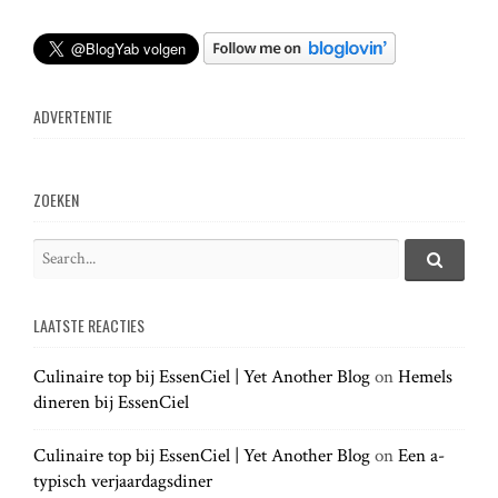
ADVERTENTIE
ZOEKEN
S
e
S
e
a
a
LAATSTE REACTIES
r
r
c
c
h
Culinaire top bij EssenCiel | Yet Another Blog
on
Hemels
h
.
dineren bij EssenCiel
f
.
o
.
r
Culinaire top bij EssenCiel | Yet Another Blog
on
Een a-
:
typisch verjaardagsdiner