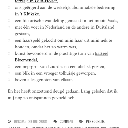
terrasje in Oud-Holset
,
ons geërgerd aan de werkelijk abominabele bediening
in
‘t Klükske
.
een historische wandeling gemaakt in het mooie Vaals,
met één voet in Nederland en de andere in Duitsland
gestaan,
een haarspeld gekocht om mijn haar uit mijn nek te
houden, omdat het zo warm was,
kunst bewonderd in de prachtige tuin van
kasteel
Bloemendal
,
een nep-grot van Lourdes en een obelisk gezien,
een blik in een vroeger tolhuisje geworpen,
boven alles genoten van elkaar.
En het heeft ontzettend deugd gedaan. Lang geleden dat ik
mij nog zo ontspannen gevoeld heb.
DINSDAG, 29 JULI 2008
COMMENT
PERSOONLIJK
,