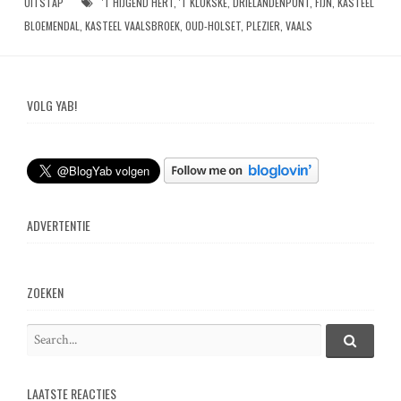
UITSTAP
'T HIJGEND HERT
,
'T KLÜKSKE
,
DRIELANDENPUNT
,
FIJN
,
KASTEEL
BLOEMENDAL
,
KASTEEL VAALSBROEK
,
OUD-HOLSET
,
PLEZIER
,
VAALS
VOLG YAB!
ADVERTENTIE
ZOEKEN
S
e
S
e
a
a
LAATSTE REACTIES
r
r