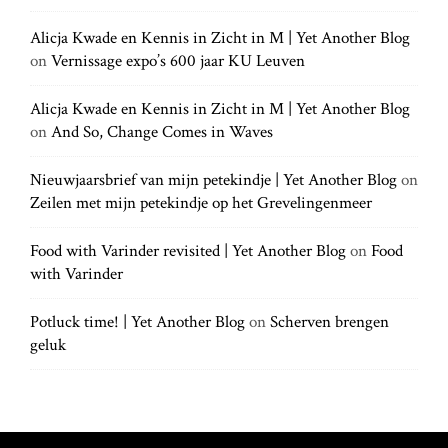
c
c
h
Alicja Kwade en Kennis in Zicht in M | Yet Another Blog
h
.
on
Vernissage expo’s 600 jaar KU Leuven
f
.
o
.
r
Alicja Kwade en Kennis in Zicht in M | Yet Another Blog
:
on
And So, Change Comes in Waves
Nieuwjaarsbrief van mijn petekindje | Yet Another Blog
on
Zeilen met mijn petekindje op het Grevelingenmeer
Food with Varinder revisited | Yet Another Blog
on
Food
with Varinder
Potluck time! | Yet Another Blog
on
Scherven brengen
geluk