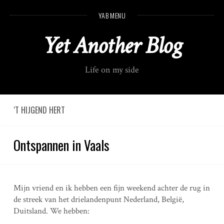
S
YAB MENU
k
i
Yet Another Blog
p
t
o
Life on my side
c
o
n
t
‘T HIJGEND HERT
e
n
Ontspannen in Vaals
t
Mijn vriend en ik hebben een fijn weekend achter de rug in
de streek van het drielandenpunt Nederland, België,
Duitsland. We hebben: