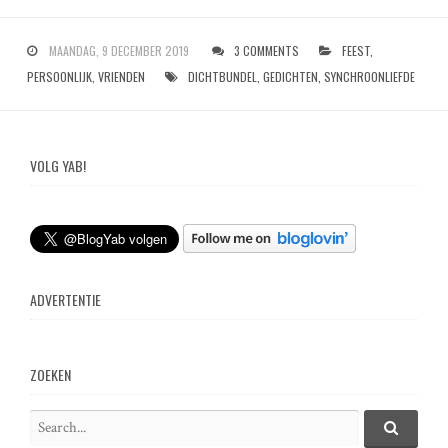
MAANDAG, 9 DECEMBER 2019
3 COMMENTS
FEEST
,
PERSOONLIJK
,
VRIENDEN
DICHTBUNDEL
,
GEDICHTEN
,
SYNCHROONLIEFDE
VOLG YAB!
ADVERTENTIE
ZOEKEN
S
e
S