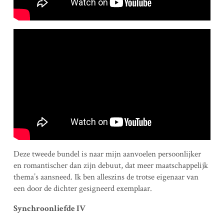
Deze tweede bundel is naar mijn aanvoelen persoonlijker
en romantischer dan zijn debuut, dat meer maatschappelijk
thema’s aansneed. Ik ben alleszins de trotse eigenaar van
een door de dichter gesigneerd exemplaar.
Synchroonliefde IV