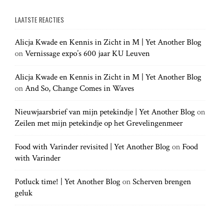
e
a
a
LAATSTE REACTIES
r
r
c
c
h
Alicja Kwade en Kennis in Zicht in M | Yet Another Blog
h
.
on
Vernissage expo’s 600 jaar KU Leuven
f
.
o
.
r
Alicja Kwade en Kennis in Zicht in M | Yet Another Blog
:
on
And So, Change Comes in Waves
Nieuwjaarsbrief van mijn petekindje | Yet Another Blog
on
Zeilen met mijn petekindje op het Grevelingenmeer
Food with Varinder revisited | Yet Another Blog
on
Food
with Varinder
Potluck time! | Yet Another Blog
on
Scherven brengen
geluk