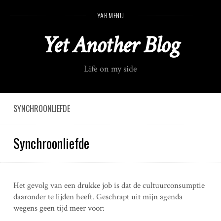
S
YAB MENU
k
i
Yet Another Blog
p
t
o
Life on my side
c
o
n
t
SYNCHROONLIEFDE
e
n
Synchroonliefde
t
Het gevolg van een drukke job is dat de cultuurconsumptie
daaronder te lijden heeft. Geschrapt uit mijn agenda
wegens geen tijd meer voor: