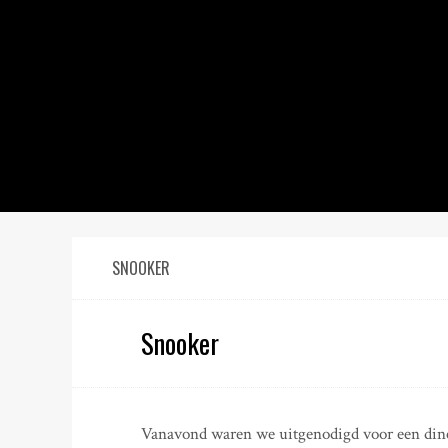
S
k
i
p
t
o
c
o
n
t
e
n
SNOOKER
t
Snooker
Vanavond waren we uitgenodigd voor een diner 