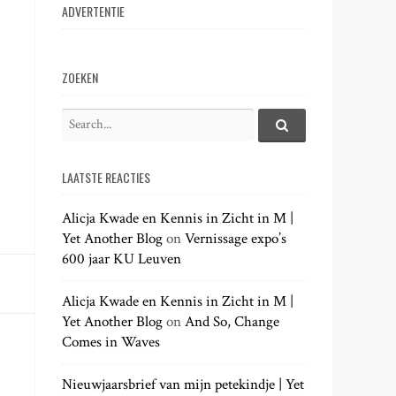
ADVERTENTIE
ZOEKEN
S
e
S
e
a
a
LAATSTE REACTIES
r
r
c
c
h
Alicja Kwade en Kennis in Zicht in M |
h
.
Yet Another Blog
on
Vernissage expo’s
f
.
600 jaar KU Leuven
o
.
r
:
Alicja Kwade en Kennis in Zicht in M |
Yet Another Blog
on
And So, Change
Comes in Waves
Nieuwjaarsbrief van mijn petekindje | Yet