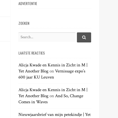
ADVERTENTIE
ZOEKEN
S
e
S
e
a
a
LAATSTE REACTIES
r
r
c
c
h
Alicja Kwade en Kennis in Zicht in M |
h
.
Yet Another Blog
on
Vernissage expo’s
f
.
600 jaar KU Leuven
o
.
r
:
Alicja Kwade en Kennis in Zicht in M |
Yet Another Blog
on
And So, Change
Comes in Waves
Nieuwjaarsbrief van mijn petekindje | Yet