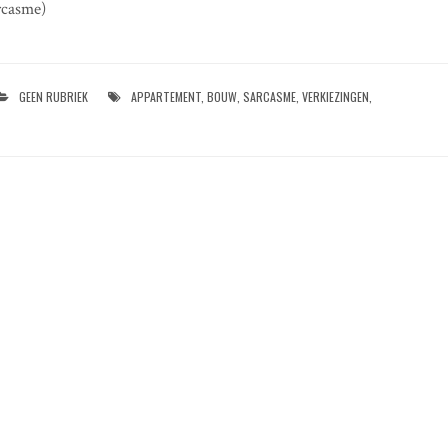
rcasme)
GEEN RUBRIEK
APPARTEMENT
,
BOUW
,
SARCASME
,
VERKIEZINGEN
,