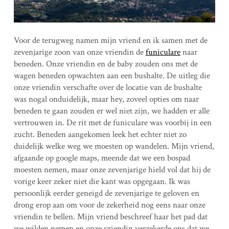
Voor de terugweg namen mijn vriend en ik samen met de
zevenjarige zoon van onze vriendin de
funiculare
naar
beneden. Onze vriendin en de baby zouden ons met de
wagen beneden opwachten aan een bushalte. De uitleg die
onze vriendin verschafte over de locatie van de bushalte
was nogal onduidelijk, maar hey, zoveel opties om naar
beneden te gaan zouden er wel niet zijn, we hadden er alle
vertrouwen in. De rit met de funiculare was voorbij in een
zucht. Beneden aangekomen leek het echter niet zo
duidelijk welke weg we moesten op wandelen. Mijn vriend,
afgaande op google maps, meende dat we een bospad
moesten nemen, maar onze zevenjarige hield vol dat hij de
vorige keer zeker niet die kant was opgegaan. Ik was
persoonlijk eerder geneigd de zevenjarige te geloven en
drong erop aan om voor de zekerheid nog eens naar onze
vriendin te bellen. Mijn vriend beschreef haar het pad dat
we wilden nemen en onze vriendin verzekerde ons dat we