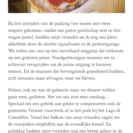
Bij het uitrijden van de parking (we waren met twee
wagens gekomen, omdat ons ganse gezelschap niet in één
wagen paste), hadden mijn vriendin en ik nog een klein
akkefietje door de slechte signalisatie in de parkeergarage.
We reden ons vast op een onverhard weggetje dat uitkwam
op een gesloten poort. Noodgedwongen moesten we in
achteruit terugrijden om de juiste uitgang te kunnen
nemen. En de mannen die bovengronds geparkeerd hadden,
zich intussen maar afvragen waar we bleven.
Helaas, ook nu was de gelatería waar we dessert wilden
gaan eten, gesloten. Het zat ons niet mee vandaag…
Speciaal om ons gebrek aan gelato te compenseren stak de
gemeente Ternate vuurwerk af in het park bij het Lago di
Comabbio. Vanaf het balkon van onze vriendin zagen we
de vuurpijlen ontploffen aan de avondlijke hemel. En
gelukkig hadden onze vrienden nog een beetje gelato in de