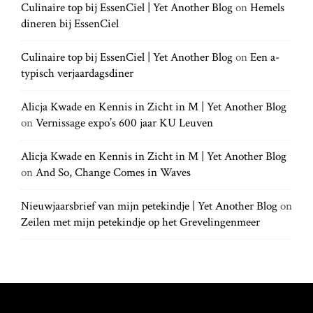
h
Culinaire top bij EssenCiel | Yet Another Blog
on
Hemels
h
.
dineren bij EssenCiel
f
.
o
.
r
Culinaire top bij EssenCiel | Yet Another Blog
on
Een a-
:
typisch verjaardagsdiner
Alicja Kwade en Kennis in Zicht in M | Yet Another Blog
on
Vernissage expo’s 600 jaar KU Leuven
Alicja Kwade en Kennis in Zicht in M | Yet Another Blog
on
And So, Change Comes in Waves
Nieuwjaarsbrief van mijn petekindje | Yet Another Blog
on
Zeilen met mijn petekindje op het Grevelingenmeer