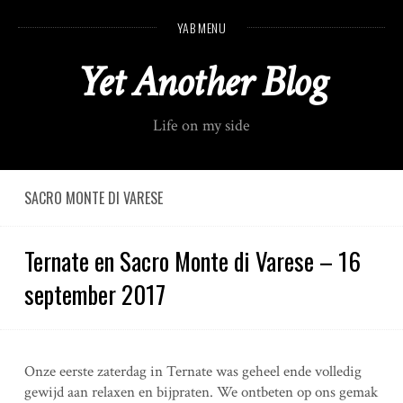
S
YAB MENU
k
i
Yet Another Blog
p
t
o
Life on my side
c
o
n
t
SACRO MONTE DI VARESE
e
n
Ternate en Sacro Monte di Varese – 16
t
september 2017
Onze eerste zaterdag in Ternate was geheel ende volledig
gewijd aan relaxen en bijpraten. We ontbeten op ons gemak