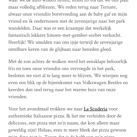
maar volledig afbliezen. We reden terug naar Ternate,
alwaar onze vriendin borstvoeding aan de baby gaf en mijn
vriend en ik ondertussen met de zevenjarige naar het park
wandelden. Daar was er een kraampje dat werkelijk
fantastisch lekkere limoen-met-gember-sorbet verkocht.
Heerlijk! We smulden van ons ijsje terwijl de zevenjarige
ontelbare keren van de glijbaan naar beneden gleed.
Met de zon achter de wolken werd het eensklaps behoorlijk
fris en toen onze vriendin ons vervoegde in het park,
besloten we niet al te lang meer te blijven. We wierpen nog
even een blik op de bijeenkomst van Volkswagen Beetles en
keerden dan snel terug naar het warme huis van onze
vrienden.
Voor het avondmaal trokken we naar
La Scuderia
voor
authentieke Italiaanse pizza. Ik liet me verleiden door de
delicious, een pizza met zo’n naam, dat kon alleen maar
geweldig zijn! Helaas, eens te meer bleek dat pizza gewoon
mijn ding niet is. Tegen dat je de helft van zo’n pizza