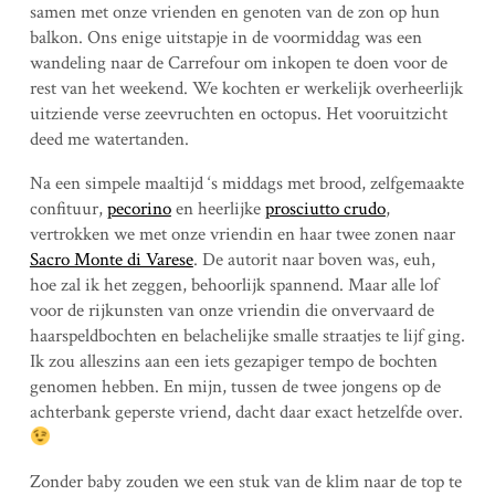
samen met onze vrienden en genoten van de zon op hun
balkon. Ons enige uitstapje in de voormiddag was een
wandeling naar de Carrefour om inkopen te doen voor de
rest van het weekend. We kochten er werkelijk overheerlijk
uitziende verse zeevruchten en octopus. Het vooruitzicht
deed me watertanden.
Na een simpele maaltijd ‘s middags met brood, zelfgemaakte
confituur,
pecorino
en heerlijke
prosciutto crudo
,
vertrokken we met onze vriendin en haar twee zonen naar
Sacro Monte di Varese
. De autorit naar boven was, euh,
hoe zal ik het zeggen, behoorlijk spannend. Maar alle lof
voor de rijkunsten van onze vriendin die onvervaard de
haarspeldbochten en belachelijke smalle straatjes te lijf ging.
Ik zou alleszins aan een iets gezapiger tempo de bochten
genomen hebben. En mijn, tussen de twee jongens op de
achterbank geperste vriend, dacht daar exact hetzelfde over.
Zonder baby zouden we een stuk van de klim naar de top te