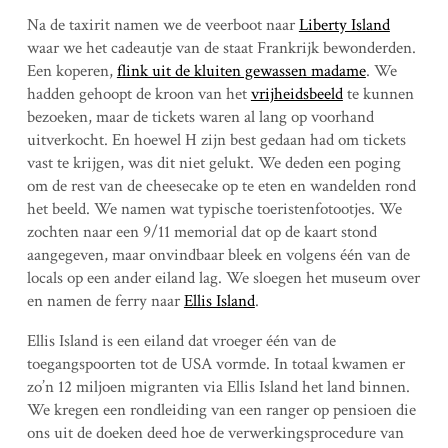
Na de taxirit namen we de veerboot naar
Liberty Island
waar we het cadeautje van de staat Frankrijk bewonderden.
Een koperen,
flink uit de kluiten gewassen madame
. We
hadden gehoopt de kroon van het
vrijheidsbeeld
te kunnen
bezoeken, maar de tickets waren al lang op voorhand
uitverkocht. En hoewel H zijn best gedaan had om tickets
vast te krijgen, was dit niet gelukt. We deden een poging
om de rest van de cheesecake op te eten en wandelden rond
het beeld. We namen wat typische toeristenfotootjes. We
zochten naar een 9/11 memorial dat op de kaart stond
aangegeven, maar onvindbaar bleek en volgens één van de
locals op een ander eiland lag. We sloegen het museum over
en namen de ferry naar
Ellis Island
.
Ellis Island is een eiland dat vroeger één van de
toegangspoorten tot de USA vormde. In totaal kwamen er
zo’n 12 miljoen migranten via Ellis Island het land binnen.
We kregen een rondleiding van een ranger op pensioen die
ons uit de doeken deed hoe de verwerkingsprocedure van