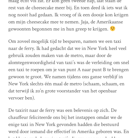
maag echt vol zat. Er kon geen tweede hap, laat staan de
rest van de cheesecake meer bij. En toen deed ik iets wat ik
nog nooit had gedaan. Ik vroeg of ik een doosje kon krijgen
om mijn cheesecake mee te nemen. Jaja, de Amerikaanse
gewoonten begonnen me in hun greep te krijgen.
Om zoveel mogelijk tijd te besparen, namen we een taxi
naar de ferry. Ik had gedacht dat we in New York heel veel
gebruik zouden maken van de metro, maar door de
alomtegenwoordigheid van taxi’s was de verleiding om snel
een taxi te roepen om je van punt A naar punt B te brengen
gewoon te groot. We namen tijdens ons ganse verblijf in
New York slechts één maal de metro (schaam, schaam, en
dat terwijl ik zo’n grote voorstander van het openbaar
vervoer ben).
De taxirit naar de ferry was een belevenis op zich. De
chauffeur feliciteerde ons bij het instappen omdat we de
enige taxi in New York gevonden hadden die bestuurd
werd door iemand die effectief in Amerika geboren was. En