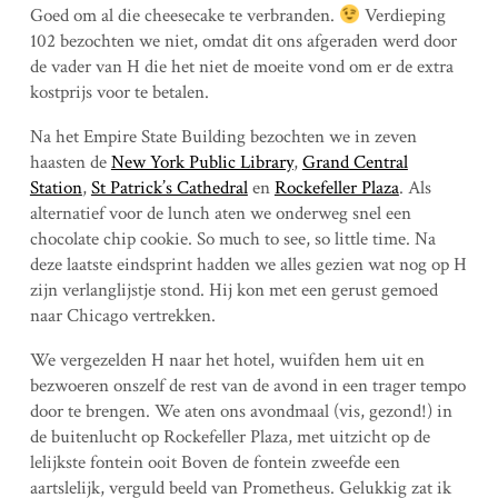
Goed om al die cheesecake te verbranden.
Verdieping
102 bezochten we niet, omdat dit ons afgeraden werd door
de vader van H die het niet de moeite vond om er de extra
kostprijs voor te betalen.
Na het Empire State Building bezochten we in zeven
haasten de
New York Public Library
,
Grand Central
Station
,
St Patrick’s Cathedral
en
Rockefeller Plaza
. Als
alternatief voor de lunch aten we onderweg snel een
chocolate chip cookie. So much to see, so little time. Na
deze laatste eindsprint hadden we alles gezien wat nog op H
zijn verlanglijstje stond. Hij kon met een gerust gemoed
naar Chicago vertrekken.
We vergezelden H naar het hotel, wuifden hem uit en
bezwoeren onszelf de rest van de avond in een trager tempo
door te brengen. We aten ons avondmaal (vis, gezond!) in
de buitenlucht op Rockefeller Plaza, met uitzicht op de
lelijkste fontein ooit Boven de fontein zweefde een
aartslelijk, verguld beeld van Prometheus. Gelukkig zat ik