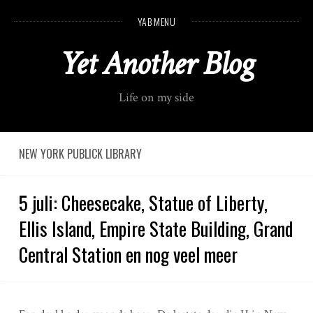
S
YAB MENU
k
i
Yet Another Blog
p
t
o
Life on my side
c
o
n
t
NEW YORK PUBLICK LIBRARY
e
n
5 juli: Cheesecake, Statue of Liberty,
t
Ellis Island, Empire State Building, Grand
Central Station en nog veel meer