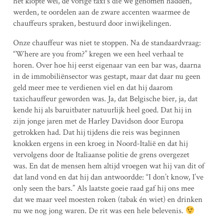
het klopte wel, de vorige taxi’s die we genomen hadden,
werden, te oordelen aan de zware accenten waarmee de
chauffeurs spraken, bestuurd door inwijkelingen.
Onze chauffeur was niet te stoppen. Na de standaardvraag:
“Where are you from?” kregen we een heel verhaal te
horen. Over hoe hij eerst eigenaar van een bar was, daarna
in de immobiliënsector was gestapt, maar dat daar nu geen
geld meer mee te verdienen viel en dat hij daarom
taxichauffeur geworden was. Ja, dat Belgische bier, ja, dat
kende hij als baruitbater natuurlijk heel goed. Dat hij in
zijn jonge jaren met de Harley Davidson door Europa
getrokken had. Dat hij tijdens die reis was beginnen
knokken ergens in een kroeg in Noord-Italië en dat hij
vervolgens door de Italiaanse politie de grens overgezet
was. En dat de mensen hem altijd vroegen wat hij van dit of
dat land vond en dat hij dan antwoordde: “I don’t know, I’ve
only seen the bars.” Als laatste goeie raad gaf hij ons mee
dat we maar veel moesten roken (tabak én wiet) en drinken
nu we nog jong waren. De rit was een hele belevenis.