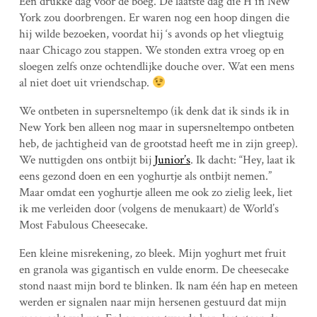
Een drukke dag voor de boeg. De laatste dag die H in New
York zou doorbrengen. Er waren nog een hoop dingen die
hij wilde bezoeken, voordat hij ‘s avonds op het vliegtuig
naar Chicago zou stappen. We stonden extra vroeg op en
sloegen zelfs onze ochtendlijke douche over. Wat een mens
al niet doet uit vriendschap.
We ontbeten in supersneltempo (ik denk dat ik sinds ik in
New York ben alleen nog maar in supersneltempo ontbeten
heb, de jachtigheid van de grootstad heeft me in zijn greep).
We nuttigden ons ontbijt bij
Junior’s
. Ik dacht: “Hey, laat ik
eens gezond doen en een yoghurtje als ontbijt nemen.”
Maar omdat een yoghurtje alleen me ook zo zielig leek, liet
ik me verleiden door (volgens de menukaart) de World’s
Most Fabulous Cheesecake.
Een kleine misrekening, zo bleek. Mijn yoghurt met fruit
en granola was gigantisch en vulde enorm. De cheesecake
stond naast mijn bord te blinken. Ik nam één hap en meteen
werden er signalen naar mijn hersenen gestuurd dat mijn