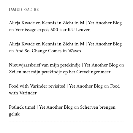
e
a
a
LAATSTE REACTIES
r
r
c
c
h
Alicja Kwade en Kennis in Zicht in M | Yet Another Blog
h
.
on
Vernissage expo’s 600 jaar KU Leuven
f
.
o
.
r
Alicja Kwade en Kennis in Zicht in M | Yet Another Blog
:
on
And So, Change Comes in Waves
Nieuwjaarsbrief van mijn petekindje | Yet Another Blog
on
Zeilen met mijn petekindje op het Grevelingenmeer
Food with Varinder revisited | Yet Another Blog
on
Food
with Varinder
Potluck time! | Yet Another Blog
on
Scherven brengen
geluk