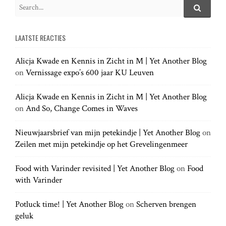
S
e
S
e
a
a
LAATSTE REACTIES
r
r
c
c
h
Alicja Kwade en Kennis in Zicht in M | Yet Another Blog
h
.
on
Vernissage expo’s 600 jaar KU Leuven
f
.
o
.
r
Alicja Kwade en Kennis in Zicht in M | Yet Another Blog
:
on
And So, Change Comes in Waves
Nieuwjaarsbrief van mijn petekindje | Yet Another Blog
on
Zeilen met mijn petekindje op het Grevelingenmeer
Food with Varinder revisited | Yet Another Blog
on
Food
with Varinder
Potluck time! | Yet Another Blog
on
Scherven brengen
geluk