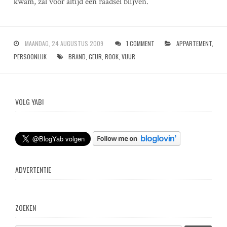
kwam, zal voor altijd een raadsel blijven.
MAANDAG, 24 AUGUSTUS 2009
1 COMMENT
APPARTEMENT
,
PERSOONLIJK
BRAND
,
GEUR
,
ROOK
,
VUUR
VOLG YAB!
ADVERTENTIE
ZOEKEN