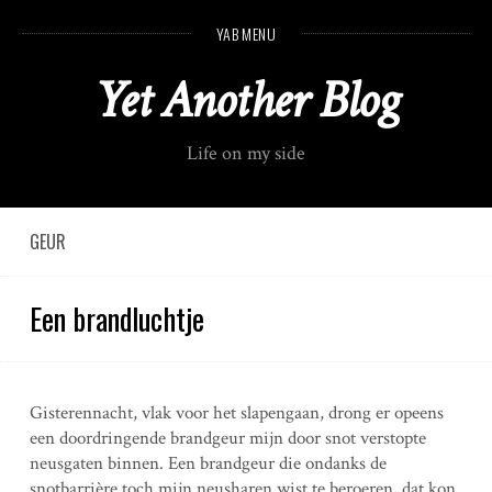
S
YAB MENU
k
i
Yet Another Blog
p
t
o
Life on my side
c
o
n
t
GEUR
e
n
Een brandluchtje
t
Gisterennacht, vlak voor het slapengaan, drong er opeens
een doordringende brandgeur mijn door snot verstopte
neusgaten binnen. Een brandgeur die ondanks de
snotbarrière toch mijn neusharen wist te beroeren, dat kon