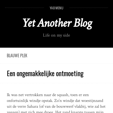
S
YAB MENU
k
i
Yet Another Blog
p
t
o
Life on my side
c
o
n
t
BLAUWE PLEK
e
n
Een ongemakkelijke ontmoeting
t
Ik was net vertrokken naar de squash, toen er een
onfortuinlijk windje opstak. Zo’n windje dat woestijnzand
uit de verre Sahara (of van de bouwwerf vlakbij, wie zal het
zeggen) met zich mee droeg. Het zand knarste tussen mijn