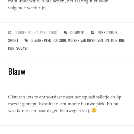
mijn linkerknie. Blote benen, het zal nog niet voor
volgende week zijn.
DONDERDAG, 24 APRIL 2008
COMMENT
PERSOONLIJK
,
SPORT
BLAUWE PLEK
,
BOTSING
,
MOLENS VAN ORSHOVEN
,
ONTMOETING
,
PIJN
,
SQUASH
Blauw
Gisteren iets te enthousiast náást het squashballetje en óp
mezelf gemept. Resultaat: een mooie blauwe plek. En nu
was ik net een paar dagen blauweplekvrij.