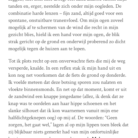
tanden en, erger, nestelde zich onder mijn oogleden. De
combinatie harde lenzen – fijn zand, altijd goed voor een
spontane, onstuitbare tranenvloed. Om mijn ogen zoveel
mogelijk af te schermen van de wind die recht in mijn
gezicht blies, hield ik een hand voor mijn ogen, de blik
strak gericht op de grond en onderwijl proberend zo dicht
mogelijk tegen de huizen aan te lopen.
Tot ik plots recht op een onverwachte fiets die mij de weg
versperde, knalde. In een reflex stak ik mijn hand uit en
kon nog net voorkomen dat de fiets de grond op donderde.
Ik voelde meteen dat deze botsing sporen zou nalaten en
vloekte binnensmonds. En net op dat moment, komt er uit
de zandwind een knappe jongedame (allez, ik denk dat ze
knap was te oordelen aan haar hippe schoenen en het
slanke silhouet dat ik kon waarnemen vanuit mijn ene
halfdichtgeknepen oog) op mij af. De woorden: “Geen
zorgen, het gaat wel,” lagen al op mijn lippen toen bleek dat
zij blijkbaar niets gemerkt had van mijn onfortuinlijke