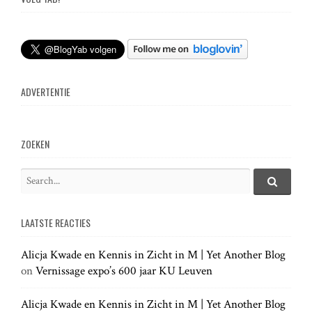
ADVERTENTIE
ZOEKEN
S
e
S
e
a
a
LAATSTE REACTIES
r
r
c
c
h
Alicja Kwade en Kennis in Zicht in M | Yet Another Blog
h
.
on
Vernissage expo’s 600 jaar KU Leuven
f
.
o
.
r
Alicja Kwade en Kennis in Zicht in M | Yet Another Blog