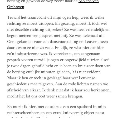
botsing en gewoon de weg zocht naar de
Molens van
Orshoven
.
Terwijl het traanvocht uit mijn ogen liep, wees ik welke
richting ze moest uitlopen. En gezellig, moest ik toch wel
niet dezelfde richting uit, zeker? Ze was heel vriendelijk en
begon meteen een gesprek met mij. Ze was helemaal uit
Gent gekomen voor een dansvoorstelling en Leuven, neen
daar kwam ze niet zo vaak. En kijk, ze wist niet dat hier
zo’n industriezone was. Ik verzeker u, een aangenaam
gesprek voeren terwijl je ogen er ongetwijfeld uitzien alsof
je twee dagen gehuild hebt en je been en knie zeer doen van
de botsing ettelijke minuten geleden, ‘t is niet evident.
Maar ik ben er toch in geslaagd haar wat Leuvense
geschiedenis mee te geven. Aan de rode lichten namen we
afscheid van elkaar. Ik denk niet dat ik haar zou herkennen,
mocht het lot ons ooit weer samen brengen.
En nu zit ik hier, met de afdruk van een spatbord in mijn
rechterscheenbeen en een extra knievormig object naast