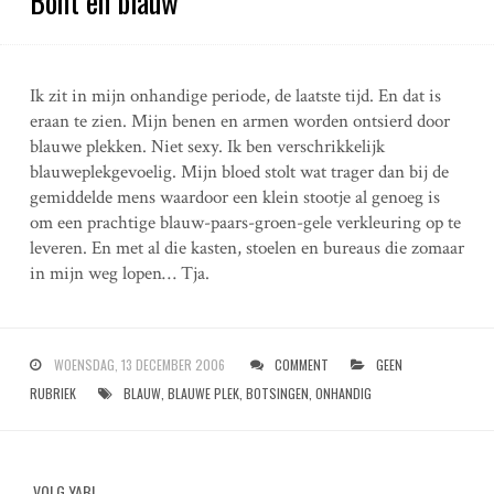
Bont en blauw
Ik zit in mijn onhandige periode, de laatste tijd. En dat is
eraan te zien. Mijn benen en armen worden ontsierd door
blauwe plekken. Niet sexy. Ik ben verschrikkelijk
blauweplekgevoelig. Mijn bloed stolt wat trager dan bij de
gemiddelde mens waardoor een klein stootje al genoeg is
om een prachtige blauw-paars-groen-gele verkleuring op te
leveren. En met al die kasten, stoelen en bureaus die zomaar
in mijn weg lopen… Tja.
WOENSDAG, 13 DECEMBER 2006
COMMENT
GEEN
RUBRIEK
BLAUW
,
BLAUWE PLEK
,
BOTSINGEN
,
ONHANDIG
VOLG YAB!