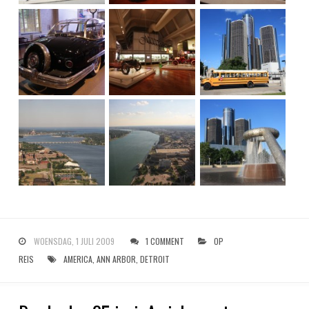
WOENSDAG, 1 JULI 2009
1 COMMENT
OP
REIS
AMERICA
,
ANN ARBOR
,
DETROIT