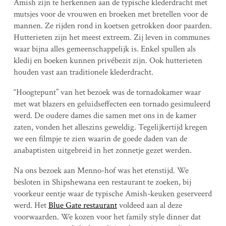
Amish zijn te herkennen aan de typische klederdracht met
mutsjes voor de vrouwen en broeken met bretellen voor de
mannen. Ze rijden rond in koetsen getrokken door paarden.
Hutterieten zijn het meest extreem. Zij leven in communes
waar bijna alles gemeenschappelijk is. Enkel spullen als
kledij en boeken kunnen privébezit zijn. Ook hutterieten
houden vast aan traditionele klederdracht.
“Hoogtepunt” van het bezoek was de tornadokamer waar
met wat blazers en geluidseffecten een tornado gesimuleerd
werd. De oudere dames die samen met ons in de kamer
zaten, vonden het alleszins geweldig. Tegelijkertijd kregen
we een filmpje te zien waarin de goede daden van de
anabaptisten uitgebreid in het zonnetje gezet werden.
Na ons bezoek aan Menno-hof was het etenstijd. We
besloten in Shipshewana een restaurant te zoeken, bij
voorkeur eentje waar de typische Amish-keuken geserveerd
werd. Het
Blue Gate restaurant
voldeed aan al deze
voorwaarden. We kozen voor het family style dinner dat