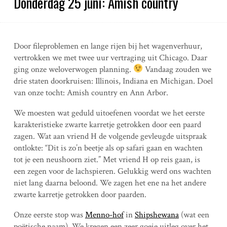
Donderdag 25 juni: Amish country
Door fileproblemen en lange rijen bij het wagenverhuur,
vertrokken we met twee uur vertraging uit Chicago. Daar
ging onze weloverwogen planning.
Vandaag zouden we
drie staten doorkruisen: Illinois, Indiana en Michigan. Doel
van onze tocht: Amish country en Ann Arbor.
We moesten wat geduld uitoefenen voordat we het eerste
karakteristieke zwarte karretje getrokken door een paard
zagen. Wat aan vriend H de volgende gevleugde uitspraak
ontlokte: “Dit is zo’n beetje als op safari gaan en wachten
tot je een neushoorn ziet.” Met vriend H op reis gaan, is
een zegen voor de lachspieren. Gelukkig werd ons wachten
niet lang daarna beloond. We zagen het ene na het andere
zwarte karretje getrokken door paarden.
Onze eerste stop was
Menno-hof
in
Shipshewana
(wat een
poëtische naam). We kregen een zeer goeie uitleg over het