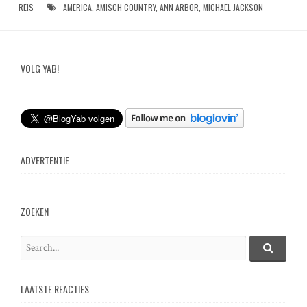
REIS
AMERICA
,
AMISCH COUNTRY
,
ANN ARBOR
,
MICHAEL JACKSON
VOLG YAB!
ADVERTENTIE
ZOEKEN
S
e
S
e
a
a
LAATSTE REACTIES
r
r
c
c