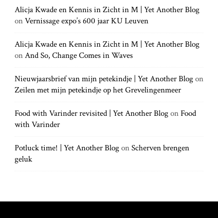
h
Alicja Kwade en Kennis in Zicht in M | Yet Another Blog
h
.
on
Vernissage expo’s 600 jaar KU Leuven
f
.
o
.
r
Alicja Kwade en Kennis in Zicht in M | Yet Another Blog
:
on
And So, Change Comes in Waves
Nieuwjaarsbrief van mijn petekindje | Yet Another Blog
on
Zeilen met mijn petekindje op het Grevelingenmeer
Food with Varinder revisited | Yet Another Blog
on
Food
with Varinder
Potluck time! | Yet Another Blog
on
Scherven brengen
geluk