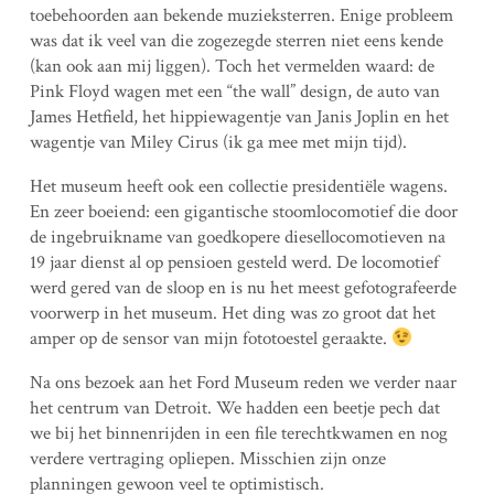
toebehoorden aan bekende muzieksterren. Enige probleem
was dat ik veel van die zogezegde sterren niet eens kende
(kan ook aan mij liggen). Toch het vermelden waard: de
Pink Floyd wagen met een “the wall” design, de auto van
James Hetfield, het hippiewagentje van Janis Joplin en het
wagentje van Miley Cirus (ik ga mee met mijn tijd).
Het museum heeft ook een collectie presidentiële wagens.
En zeer boeiend: een gigantische stoomlocomotief die door
de ingebruikname van goedkopere diesellocomotieven na
19 jaar dienst al op pensioen gesteld werd. De locomotief
werd gered van de sloop en is nu het meest gefotografeerde
voorwerp in het museum. Het ding was zo groot dat het
amper op de sensor van mijn fototoestel geraakte.
Na ons bezoek aan het Ford Museum reden we verder naar
het centrum van Detroit. We hadden een beetje pech dat
we bij het binnenrijden in een file terechtkwamen en nog
verdere vertraging opliepen. Misschien zijn onze
planningen gewoon veel te optimistisch.