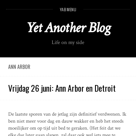
S
YAB MENU
k
i
Yet Another Blog
p
t
o
Life on my side
c
o
n
t
ANN ARBOR
e
n
Vrijdag 26 juni: Ann Arbor en Detroit
t
De laatste sporen van de jetlag zijn definitief verdwenen. Ik
ben niet meer voor dag en dauw wakker en heb het steeds
moeilijker om op tijd uit bed te geraken. (Het feit dat we
elke dag later gaan slapen, zal daar ook wel iets mee te