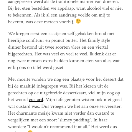
aangeprezen werd als de traditionele manier van dineren.
Bij het eten bestelden we appelsap, want alcohol viel er niet
te bekennen. Als ik al een aandrang voelde om mij te
bekeren, was deze meteen voorbij.
We kregen eerst een slaatje en zelf gebakken brood met
heerlijke confituur en peanut butter. Het family style
dinner bestond uit twee soorten vlees en een viertal
bijgerechten. Het was veel en veel te veel. Ik denk dat er
nog twee mensen extra hadden kunnen eten van alles wat
er bij ons op tafel werd gezet.
Met moeite vonden we nog een plaatsje voor het dessert dat
bij de maaltijd inbegrepen was. Bij het kiezen uit de
gerechten op de uitgebreide dessertkaart, viel mijn oog op
het woord
custard
. Mijn tafelgenoten wisten ook niet goed
wat custard was. Dus vroegen we het aan onze serveerster.
Het charmante meisje kwam niet verder dan custard te
vergelijken met een soort “slimey pudding”. In haar
woorden: “I wouldn’t recommend it at all.” Het werd dus