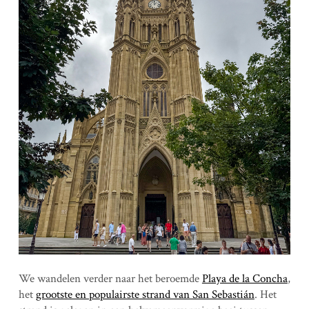
We wandelen verder naar het beroemde
Playa de la Concha
,
het
grootste en populairste strand van San Sebastián
. Het