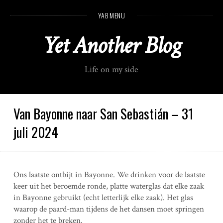
S
YAB MENU
k
i
Yet Another Blog
p
t
o
Life on my side
c
o
n
t
Van Bayonne naar San Sebastián – 31
e
juli 2024
n
t
Ons laatste ontbijt in Bayonne. We drinken voor de laatste
keer uit het beroemde ronde, platte waterglas dat elke zaak
in Bayonne gebruikt (echt letterlijk elke zaak). Het glas
waarop de paard-man tijdens de het dansen moet springen
zonder het te breken.