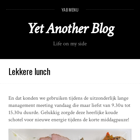
S
YAB MENU
k
i
Yet Another Blog
p
t
o
Life on my side
c
o
n
t
Lekkere lunch
e
n
t
En dat konden we gebruiken tijdens de uitzonderlijk lange
management meeting vandaag die maar liefst van 9.30u tot
15.30u duurde. Gelukkig zorgde deze heerlijke koude
schotel voor nieuwe energie tijdens de korte middagpauze!