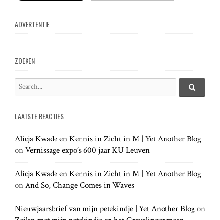
n
ADVERTENTIE
a
v
ZOEKEN
i
S
e
S
g
e
a
a
LAATSTE REACTIES
r
r
a
c
c
h
Alicja Kwade en Kennis in Zicht in M | Yet Another Blog
h
.
t
on
Vernissage expo’s 600 jaar KU Leuven
f
.
o
.
r
Alicja Kwade en Kennis in Zicht in M | Yet Another Blog
i
:
on
And So, Change Comes in Waves
o
Nieuwjaarsbrief van mijn petekindje | Yet Another Blog
on