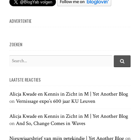
n
ADVERTENTIE
a
v
ZOEKEN
i
S
e
S
g
e
a
a
LAATSTE REACTIES
r
r
a
c
c
h
Alicja Kwade en Kennis in Zicht in M | Yet Another Blog
h
.
t
on
Vernissage expo’s 600 jaar KU Leuven
f
.
o
.
r
Alicja Kwade en Kennis in Zicht in M | Yet Another Blog
i
:
on
And So, Change Comes in Waves
o
Nieuwjaarsbrief van mijn petekindje | Yet Another Blog
on