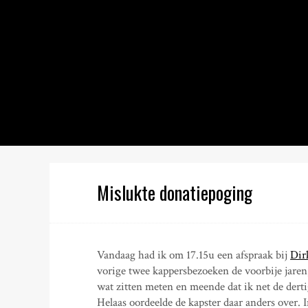
S
k
i
p
t
o
c
o
n
t
e
n
Mislukte donatiepoging
t
Vandaag had ik om 17.15u een afspraak bij
Dir
vorige twee kappersbezoeken de voorbije jaren
wat zitten meten en meende dat ik net de dert
Helaas oordeelde de kapster daar anders over. I