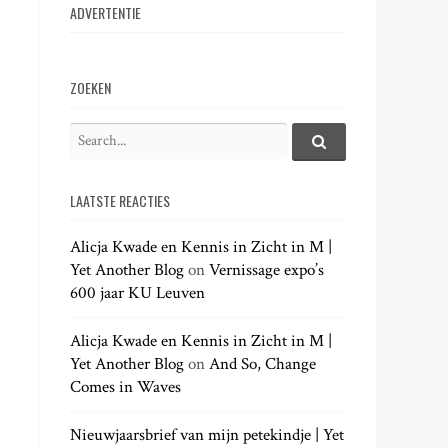
ADVERTENTIE
ZOEKEN
S
e
S
e
a
a
LAATSTE REACTIES
r
r
c
c
h
Alicja Kwade en Kennis in Zicht in M |
h
.
Yet Another Blog
on
Vernissage expo’s
f
.
600 jaar KU Leuven
o
.
r
:
Alicja Kwade en Kennis in Zicht in M |
Yet Another Blog
on
And So, Change
Comes in Waves
Nieuwjaarsbrief van mijn petekindje | Yet