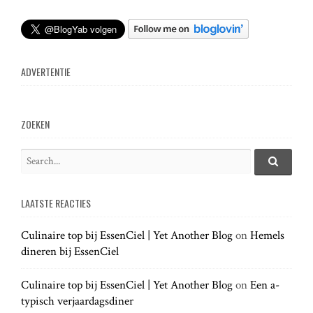
t
n
ADVERTENTIE
a
v
ZOEKEN
i
S
e
S
g
e
a
a
LAATSTE REACTIES
r
r
a
c
c
h
Culinaire top bij EssenCiel | Yet Another Blog
on
Hemels
h
.
t
dineren bij EssenCiel
f
.
o
.
r
Culinaire top bij EssenCiel | Yet Another Blog
on
Een a-
i
:
typisch verjaardagsdiner