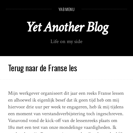
S
YAB MENU
k
i
Yet Another Blog
p
t
o
Life on my side
c
o
n
t
Terug naar de Franse les
e
n
t
Mijn werkgever organiseert dit jaar een reeks Franse lessen
en alhoewel ik eigenlijk besef dat ik geen tijd heb om mij
hiervoor drie uur per week te engageren, heb ik mij tijdens
een moment van verstandsverbijstering toch ingeschreven.
Vanavond vond de kick-off van de lessenreeks plaats om
18u met een test van onze mondelinge vaardigheden. Ik